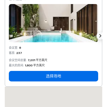
会议室
:
8
会议室
客房
:
237
客房
:
会议空间总量
:
7,201 平方英尺
会议空
最大的房间
:
1,800 平方英尺
最大的
选择场地