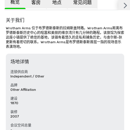
概览
客房
地点
常见问题
关于我们
Wrotham Arms 位于布罗德斯泰斯的拉姆斯盖特路。Wrotham Arms距离布
罗德斯泰斯历史中心的喧嚣和美丽的维京湾只有几分钟的路程。该旅馆为探索
这座小镇提供了绝佳的基地，该镇有着悠久的走私和捕鱼历史，与查尔斯·狄
更斯有着密切的联系。Wrotham Arms是布罗德斯泰斯首屈一指的现场音乐
表演场地。
场地详情
连锁供应商
Independent / Other
品牌
Other Affiliation
建设
1870
装修
2007
会议空间总量
-