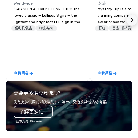
Worldwide
多城市
✨AS SEEN AT CVENT CONNECT! ✨ The
Mystery Trip is a team
loved classic — Lollipop Signs — the
planning company that
lightest and brightest LED sign in the
experiences for our cli
world • Open Seats in Dark
"mystery" is that none
便利项/礼品
物流/装饰
行动
首选工作人员
Auditoriums • Brand Recognition • VIP
will know what they'll 
Seating • Direct Guests & Manage
they experience it (don'
Traffic Flow • Brighten up your event
be in the know!). We believe in the
with Lollipop Signs! Complimentary
concept of "true fun" 
catalogue with your branding –
playfulness, connectio
Connect with us today for more
merge - and build each
查看简档
查看简档
information, or send us your logo and
with this philosophy in
we will create an interactive
to create a space for 
presentation highlighting your brand.
connection as guests 
需要更多供应商选项？
visceral experience. Over the last 15
years, we have worked 
浏览更多供应商以获取视听、娱乐、交通及其他活动所需。
with hundreds of inter
了解更多信息
chip companies, inclu
Chevron, Google, Red B
技术支持
Facebook, Netflix, Cisc
Shopify, and many mor