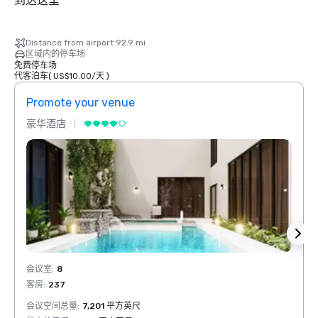
到达这里
Distance from airport 92.9 mi
区域内的停车场
免费停车场
代客泊车
(
US$10.00
/
天
)
Promote your venue
Prom
豪华酒店
豪华
会议室
:
8
会议室
客房
:
237
客房
:
会议空间总量
:
7,201 平方英尺
会议空