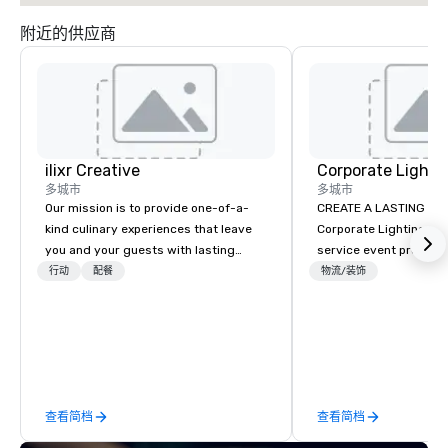
附近的供应商
ilixr Creative
多城市
多城市
Our mission is to provide one-of-a-
CREATE A LASTING IM
kind culinary experiences that leave
Corporate Lighting and 
you and your guests with lasting
service event produc
memories and satiated palates. Every
specializing in concer
行动
配餐
物流/装饰
detail is meticulously thought out, and
conventions, festivals
our commitment to hospitality, with
special events. Our dy
over 40 years of experience working
experts creatively tr
in some of the world's most
into unique visual, ton
acclaimed restaurants, brings a level
experiences that make
of excellence rarely found in the
impressions on audien
查看简档
查看简档
catering industry.