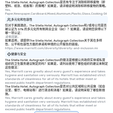
The Stella Hotel, Autograph Collection是否有专注于消除和转移废物（即
塑料、纸张、纸板等）的策略？如果是，请详细说明消除和转移废物的策略。
Yes, 
Paper,Newspaper,Cardboard,Mixed,Aluminum,Plastic,Glass,Cooking Oil
多元化和包容性
仅对于美国酒店，The Stella Hotel, Autograph Collection和/或母公司是否
被认证为 51% 的多元化所有制商业企业（BE）？如果是，请说明您获得以下
哪一项认证：
没有回复。
如果适用，请提供The Stella Hotel, Autograph Collection关于其在多样
性、公平和包容性方面的承诺和举措的公开报告的链接。
https://www.marriott.com/diversity/diversity-and-inclusion.mi
健康与安全
The Stella Hotel, Autograph Collection的做法是根据公共政府实体或私营
组织的卫生服务建议制定的吗？如果是，请列出使用了哪些组织的建议来制定
这些做法：
Yes, Marriott cares greatly about every guest's experience and takes 
hygiene and sanitation very seriously. Marriott has established strict 
standards of cleanliness for all of its hotels that either meet or 
exceed public health department regulations. 
The Stella Hotel, Autograph Collection是否对公共区域和公共设施（如会
议室、餐厅、电梯站等）进行清洁和消毒？如果是，请说明采取了哪些新措
施。
Yes, Marriott cares greatly about every guest's experience and takes 
hygiene and sanitation very seriously. Marriott has established strict 
standards of cleanliness for all of its hotels that either meet or 
exceed public health department regulations. 