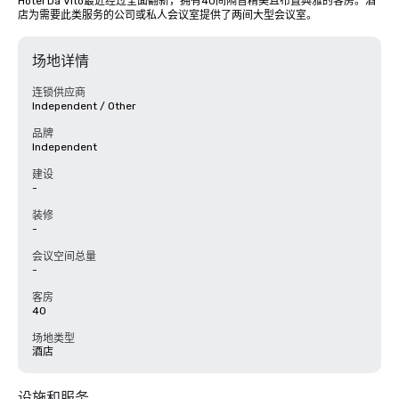
Hotel Da Vito最近经过全面翻新，拥有40间隔音精美且布置典雅的客房。酒
店为需要此类服务的公司或私人会议室提供了两间大型会议室。
场地详情
连锁供应商
Independent / Other
品牌
Independent
建设
-
装修
-
会议空间总量
-
客房
40
场地类型
酒店
设施和服务