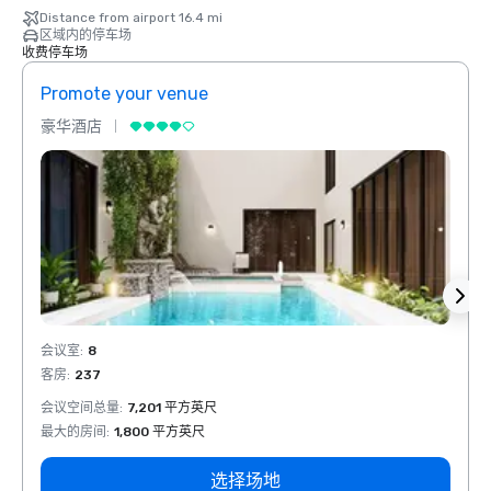
Distance from airport 16.4 mi
区域内的停车场
收费停车场
Promote your venue
Prom
豪华酒店
豪华
会议室
:
8
会议室
客房
:
237
客房
:
会议空间总量
:
7,201 平方英尺
会议空
最大的房间
:
1,800 平方英尺
最大的
选择场地