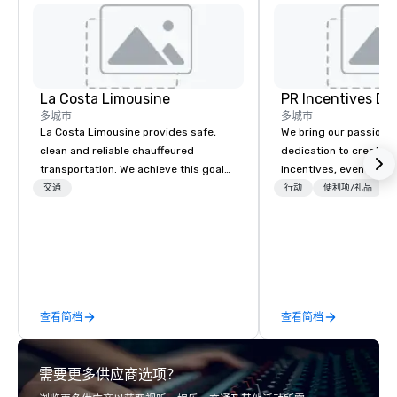
La Costa Limousine
PR Incentives DMC
多城市
多城市
La Costa Limousine provides safe,
We bring our passion,
clean and reliable chauffeured
dedication to create t
transportation. We achieve this goal
incentives, events, co
with highly trained chauffeurs, the
meetings, product lau
交通
行动
便利项/礼品
newest vehicles available and a
luxury travel experienc
commitment to Five Star service. The
Clients. Based in Italy,
difference between La Costa
discover more about u
Limousine and other companies can
our Company Profile at
be explained using one word – quality.
contact us for any fur
From our perfectly maintained fleet of
or collaboration opport
查看简档
查看简档
late model luxury vehicles to the
highly experienced and professional
team of chauffeurs and support staff;
需要更多供应商选项？
you will know quality when you travel
with La Costa Limousine.