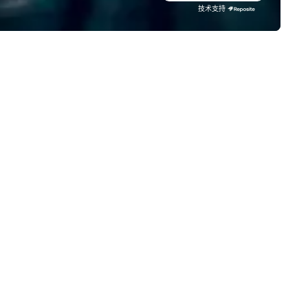
ndsets driving the world's
技术支持
stest-growing companies, or
lk away with a practical
novation playbook, SVEA
livers programming that is
morable, substantive, and
iquely rooted in the Valley. Ideal
r groups of 10–200. Fully
stomizable by industry,
niority, and objectives.