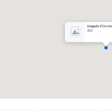
豪华酒店
Grappolo d'Oro Hot
酒店
会议室
:
客房
:
7
220
会议空间总量
:
最大的房间
:
12,000 平方英尺
4,100 平方英尺
选择场地