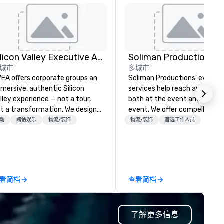
Silicon Valley Executive Academy
Soliman Productions
城市
多城市
EA offers corporate groups an
Soliman Productions' event
mersive, authentic Silicon
services help reach audience
lley experience — not a tour,
both at the event and outsid
t a transformation. We design
event. We offer compelling
d facilitate custom executive
photography and videography
动
聘请娱乐
物流/装饰
物流/装饰
首选工作人员
novation tours, learning
capture the interest of qualif
ssions, innovation workshops,
members year-round. From
adership intensives, and behind-
hosting interviews with even
e-scenes tech culture
vendors to producing full
periences for visiting
promotional videos for the e
看简档
查看简档
legations, incentive groups, and
to be disseminated across so
rporate offsites. Whether your
media platforms, our event
oup wants to think like a Silicon
production services drive last
了解更多信息
lley founder, explore the
return on investment.