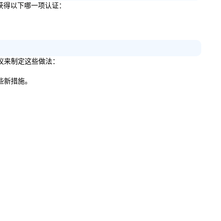
说明您获得以下哪一项认证：
的建议来制定这些做法：
哪些新措施。
。