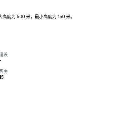
为 500 米，最小高度为 150 米。

建设
-
客房
15