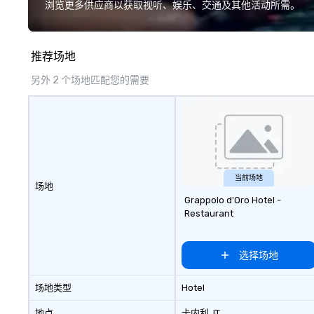
and support staff; you will know
浏览更多供应商以获取视听、娱乐、交通及其他活动所需。
quality when you travel with La
Costa Limousine.
推荐场地
另外 2 个场地匹配您的需要
当前场地
场地
Grappolo d'Oro Hotel -
Restaurant
选择场地
场地类型
Hotel
地点
卡内利
, IT