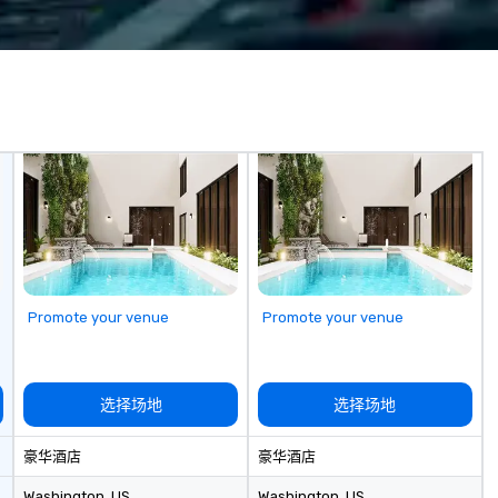
mi
fa
wa
in
de
me
un
fo
cu
se
Promote your venue
Promote your venue
选择场地
选择场地
豪华酒店
豪华酒店
Washington
, US
Washington
, US