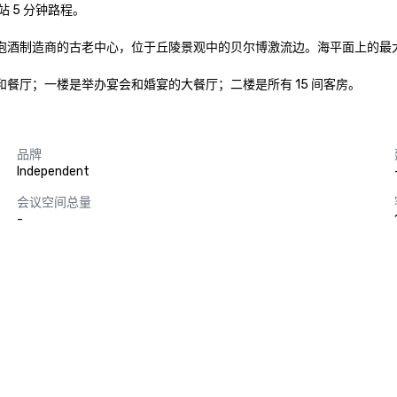
站 5 分钟路程。

南部起泡酒制造商的古老中心，位于丘陵景观中的贝尔博激流边。海平面上的最大高度
、酒吧和餐厅；一楼是举办宴会和婚宴的大餐厅；二楼是所有 15 间客房。
品牌
Independent
会议空间总量
-