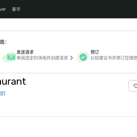
ver
豪华
指南：
发送请求
预订
审阅选定的场地并创建请求
比较建议书并预订您理
aurant
我们