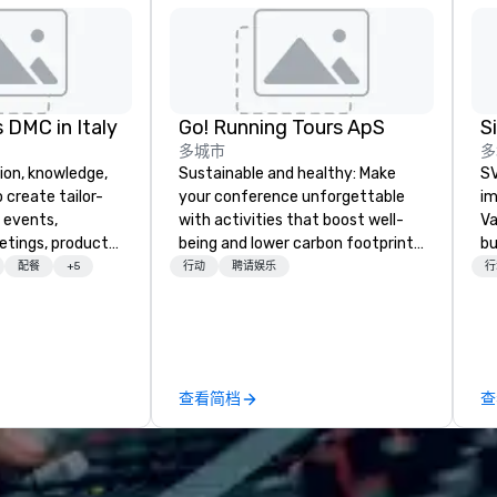
 DMC in Italy
Go! Running Tours ApS
多城市
多
ion, knowledge,
Sustainable and healthy: Make
SV
 create tailor-
your conference unforgettable
im
 events,
with activities that boost well-
Va
etings, product
being and lower carbon footprints.
bu
ury travel
Explore the world on the run with
an
配餐
+5
行动
聘请娱乐
行
ur Clients. Based
expert local running guides.
in
e you to discover
se
 viewing our
le
attached, and to
th
ny further
ex
查看简档
查
llaboration
de
co
gr
Va