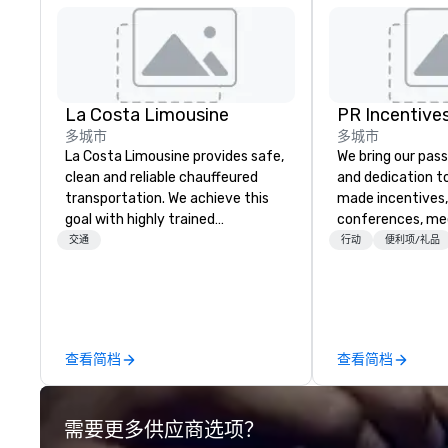
La Costa Limousine
PR Incentives
多城市
多城市
La Costa Limousine provides safe,
We bring our pass
clean and reliable chauffeured
and dedication to
transportation. We achieve this
made incentives,
goal with highly trained
conferences, me
chauffeurs, the newest vehicles
launches, and lux
交通
行动
便利项/礼品
available and a commitment to
experiences for o
Five Star service. The difference
in Italy, we invit
between La Costa Limousine and
more about us by
other companies can be explained
Company Profile 
using one word – quality. From our
contact us for a
查看简档
查看简档
perfectly maintained fleet of late
information or co
model luxury vehicles to the
opportunities.
highly experienced and
需要更多供应商选项？
professional team of chauffeurs