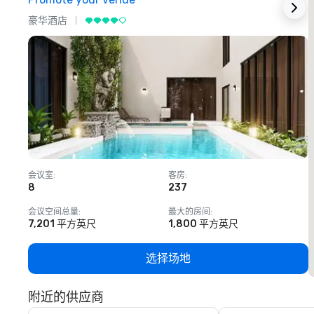
豪华酒店
会议室
:
客房
:
8
237
1
会议空间总量
:
最大的房间
:
7,201 平方英尺
1,800 平方英尺
选择场地
附近的供应商