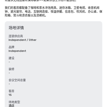
以提供无线连接以保持联系——如果你想工作而不是放松。

我们的客房都配备了咖啡和茶水冲泡用具、迷你冰箱、卫星电视、收音机闹
钟、遮光窗帘、电话、互联网连接、恒温供暖、信息包、吹风机、办公桌、保
险箱、熨斗和烫衣板以及烫裤机。
场地详情
连锁供应商
Independent / Other
品牌
Independent
建设
-
装修
-
会议空间总量
-
客房
15
场地类型
酒店