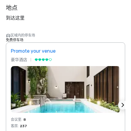
地点
到达这里
区域内的停车场
免费停车场
Promote your venue
Prom
豪华酒店
豪华
会议室
:
8
会议室
客房
:
237
客房
: