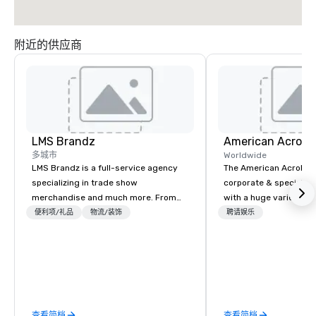
附近的供应商
LMS Brandz
多城市
Worldwide
LMS Brandz is a full-service agency
The American Acrobats
specializing in trade show
corporate & special ev
merchandise and much more. From
with a huge variety of
booth giveaways and branded apparel
performances using eli
便利项/礼品
物流/装饰
聘请娱乐
to executive gifting, displays,
performers. We also do trade shows &
banners, signage, fulfillment,
private events as well.
logistics, shipping, along with e-
commerce solutions we handle it all.
While there are many promotional
companies to choose from, our 20+
查看简档
查看简档