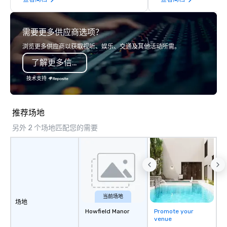
years of industry experience and
commitment to exceptional customer
service set us apart. We deliver
需要更多供应商选项？
smart, reliable solutions designed to
make the end-user experience
浏览更多供应商以获取视听、娱乐、交通及其他活动所需。
seamless from start to finish. We are
了解更多信息
also a certified WOSB.
技术支持
推荐场地
另外 2 个场地匹配您的需要
当前场地
场地
Howfield Manor
Promote your
venue