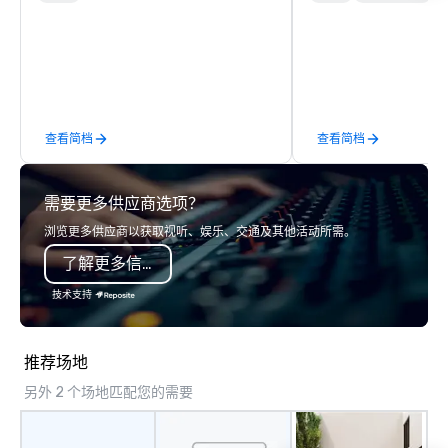
newest vehicles available and a
luxury travel experienc
commitment to Five Star service. The
Clients. Based in Italy,
difference between La Costa
discover more about u
Limousine and other companies can
our Company Profile at
be explained using one word – quality.
contact us for any fur
From our perfectly maintained fleet of
or collaboration opport
查看简档
查看简档
late model luxury vehicles to the
highly experienced and professional
team of chauffeurs and support staff;
需要更多供应商选项？
you will know quality when you travel
with La Costa Limousine.
浏览更多供应商以获取视听、娱乐、交通及其他活动所需。
了解更多信息
技术支持
推荐场地
另外 2 个场地匹配您的需要