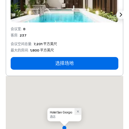
会议室
:
8
会议室
客房
:
237
客房
:
会议空间总量
:
7,201 平方英尺
会议空
最大的房间
:
1,800 平方英尺
最大的
选择场地
Hotel San Giorgio
酒店