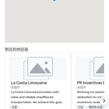
附近的供应商
La Costa Limousine
PR Incentives DMC
多城市
多城市
La Costa Limousine provides safe,
We bring our passion,
clean and reliable chauffeured
dedication to create t
transportation. We achieve this goal
incentives, events, co
with highly trained chauffeurs, the
meetings, product lau
交通
行动
便利项/礼品