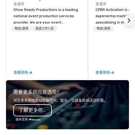
多城市
多城市
Show Ready Productions is a leading
CPBR Activation is a l
national event production services
experiential marketin
provider. We are your event
specializing in innovat
production partner from start to
entertainment and int
物流/装饰
首选工作人员
物流/装饰
finish. Our team is dedicated to
activations. We partne
making sure we begin with your vision
corporate and private
and leave you and your attendees
around the globe, cons
inspired by the experience.
delivering immersive 
captivate audiences a
events. From concept to execution,
查看简档
查看简档
our team thrives on cr
challenges and is ded
staying ahead of trend
需要更多供应商选项？
engagement technolog
experiences, and cus
浏览更多供应商以获取视听、娱乐、交通及其他活动所需。
moments. Whether it’s 
了解更多信息
brand activation, corpo
private celebration, C
技术支持
brings a fresh, dynam
every project. Let us help you create