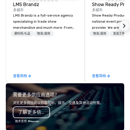
LMS Brandz
Show Ready Prod
多城市
多城市
LMS Brandz is a full-service agency
Show Ready Production
specializing in trade show
national event product
merchandise and much more. From
provider. We are your 
booth giveaways and branded apparel
production partner fro
便利项/礼品
物流/装饰
物流/装饰
首选工作人
to executive gifting, displays,
finish. Our team is ded
banners, signage, fulfillment,
making sure we begin w
logistics, shipping, along with e-
and leave you and you
commerce solutions we handle it all.
inspired by the experi
While there are many promotional
companies to choose from, our 20+
查看简档
查看简档
years of industry experience and
commitment to exceptional customer
service set us apart. We deliver
需要更多供应商选项？
smart, reliable solutions designed to
make the end-user experience
浏览更多供应商以获取视听、娱乐、交通及其他活动所需。
seamless from start to finish. We are
了解更多信息
also a certified WOSB.
技术支持