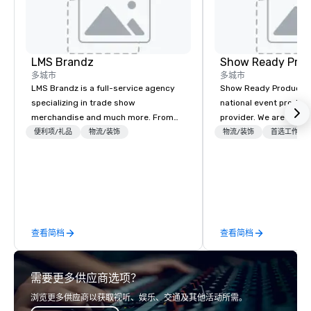
LMS Brandz
Show Ready Prod
多城市
多城市
LMS Brandz is a full-service agency
Show Ready Production
specializing in trade show
national event product
merchandise and much more. From
provider. We are your 
booth giveaways and branded apparel
production partner fro
便利项/礼品
物流/装饰
物流/装饰
首选工作人
to executive gifting, displays,
finish. Our team is ded
banners, signage, fulfillment,
making sure we begin w
logistics, shipping, along with e-
and leave you and you
commerce solutions we handle it all.
inspired by the experi
While there are many promotional
companies to choose from, our 20+
查看简档
查看简档
years of industry experience and
commitment to exceptional customer
service set us apart. We deliver
需要更多供应商选项？
smart, reliable solutions designed to
make the end-user experience
浏览更多供应商以获取视听、娱乐、交通及其他活动所需。
seamless from start to finish. We are