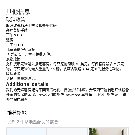
Game show, custom events,
其他信息
fundraisers and corporate employee
workshops/trainings and speaking.
取消政策
Need a CSR component to your event?
取消政策取决于季节和费率代码

办理登机手续

Ask us about our creative and fun
下午 2:00

options. We are a mobile events
退房

company and come to your client’s
上午 11:00

儿童免费住宿政策

location, or if you need a venue we will
17 岁及以下儿童可免费入住。

source one for you. We are based in
宠物政策

Atlanta GA and can travel through out
允许携带宠物进入指定客房，每只宠物每晚 15 美元。每间客房最多 2 只宠
物，每只宠物的最大重量为 35 磅。该酒店欢迎 ADA 定义的服务性动物。

the South east and beyond.
吸烟政策

这是一家禁烟酒店。
Additional details
我们的无烟客房配有平面高清电视、微波炉和冰箱。升级到带漩涡浴缸或设备
齐全的厨房的套房。享受我们的免费 Baymont 早餐角，并使用免费 WiFi 与
外界保持联系。
推荐场地
另外 2 个场地匹配您的需要