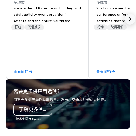
多城市
多城市
We are the #1 Rated team building and
Sustainable and healt
adult activity event provider in
conference unforgetta
Atlanta and the entire South! We
activities that boost 
provide complete team building
lower carbon footprint
行动
聘请娱乐
行动
聘请娱乐
challenge events for work/corporate
world on the run with e
events, conferences, expos, private
running guides.
events, social groups, & Film/TV.
Events are fully hosted and facilitated
and include PA System with music,
Giant start line, 15 f flags, and race
查看简档
查看简档
themed course. Our one of a kind
event challenge game is exclusively
designed to build effective
需要更多供应商选项？
communication skills, memory and
consistent teamwork! The game is
浏览更多供应商以获取视听、娱乐、交通及其他活动所需。
NOT based on physical ability, speed,
了解更多信息
or age! Our events are inclusive of
everyone, the teams that collaborate
技术支持
and work together the best, wins! We
also provide, non-Big Wheel team
building experiences, a custom Trivia