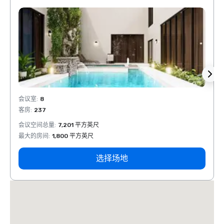
会议室
:
8
会议室
客房
:
237
客房
:
会议空间总量
:
7,201 平方英尺
会议空
最大的房间
:
1,800 平方英尺
最大的
选择场地