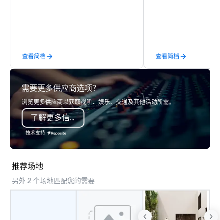
sales. Our friendly team is here to help
an event, meeting, or 
you and your clients deliver
define. - Next, we utili
exceptional experiences. Indigo is not
juices and background 
a third party; we work on behalf of the
corporate and enterta
Producers to provide best rates, a
industries to conceptu
查看简档
查看简档
direct line of communication, and
innovative events for 
unparalleled customer service.
design. - Finally, we tie
to create a branded, i
需要更多供应商选项？
experience structured
vision and goals: delive
浏览更多供应商以获取视听、娱乐、交通及其他活动所需。
harris EVENT GROUP is 
了解更多信息
diversity company an
partner that will bring 
技术支持
your events to life. Listening is an
important skill that is
in relationships, which 
推荐场地
goal to provide except
另外 2 个场地匹配您的需要
throughout all stages 
production process by 
your top objectives an
then delivering on them