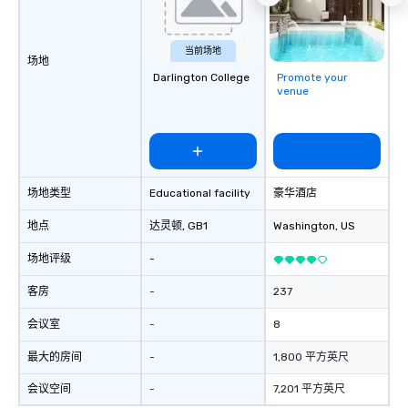
the most current trend
technology and our co
resources in the indust
当前场地
场地
bring the experience to
Darlington College
Promote your
event while staying wi
venue
Some of our areas of 
service include: o cmp event
managers o brand exp
activations o custom 
design o light design o audio visual &
场地类型
Educational facility
豪华酒店
sound o content strat
theater production o production
地点
达灵顿
, GB1
Washington
, US
design & management o contrac
negotiations o registration
场地评级
-
management o team bui
trade show design and
客房
-
237
international travel pl
会议室
-
8
最大的房间
-
1,800 平方英尺
会议空间
-
7,201 平方英尺