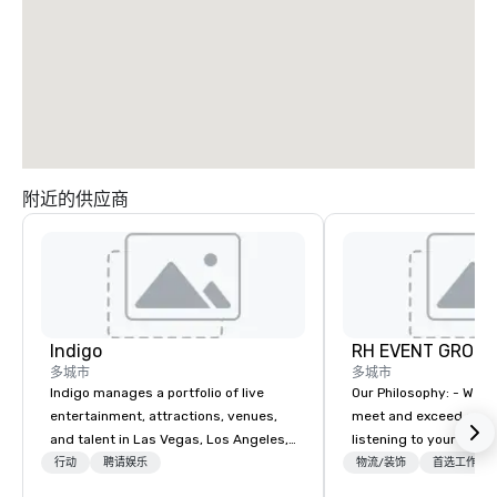
附近的供应商
Indigo
RH EVENT GROUP,
多城市
多城市
Indigo manages a portfolio of live
Our Philosophy: - We consistently
entertainment, attractions, venues,
meet and exceed expec
and talent in Las Vegas, Los Angeles,
listening to your obje
and Atlantic City. We specialize in
sure you gain the retu
行动
聘请娱乐
物流/装饰
首选工作人
business to business relationship
experience that you’re 