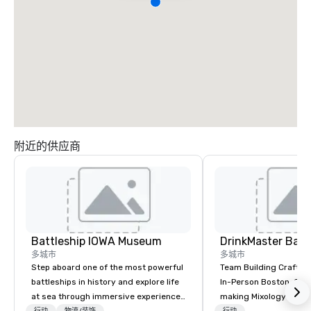
附近的供应商
Battleship IOWA Museum
多城市
多城市
Step aboard one of the most powerful
Team Building Craft Co
battleships in history and explore life
In-Person Boston. Our Cocktail-
at sea through immersive experiences
making Mixology class 