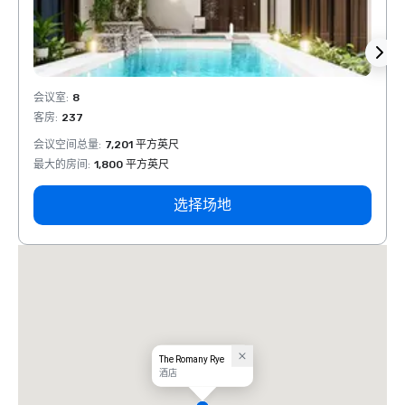
会议室
:
8
会议室
客房
:
237
客房
:
会议空间总量
:
7,201 平方英尺
会议空
最大的房间
:
1,800 平方英尺
最大的
选择场地
The Romany Rye
酒店