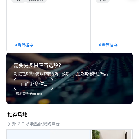
designed for all ages. From self-
complete turnkey solut
行动
物流/装饰
行动
guided tours and scavenger hunts
next group event or b
with Vicky the Dog to exclusive crew-
experience. We have an exceptional
led journeys through restricted areas,
event space with an a
there’s an adventure for every
perfect for social gatherings
explorer. Whether you’re retracing the
options are available.
steps of U.S. Presidents, climbing into
查看简档
查看简档
massive gun turrets, descending into
the heart of the engineering spaces,
or racing against time to save the
需要更多供应商选项？
ship in a thrilling escape challenge —
each experience brings the ship to life
浏览更多供应商以获取视听、娱乐、交通及其他活动所需。
in unforgettable ways.
了解更多信息
技术支持
推荐场地
另外 2 个场地匹配您的需要