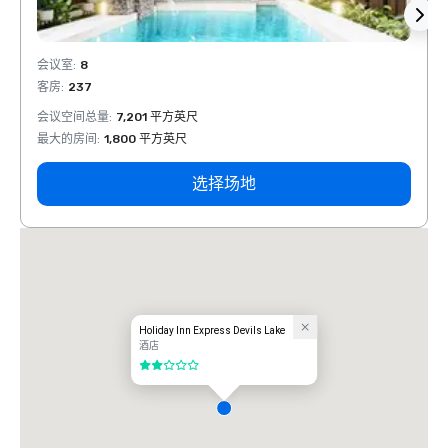
会议室
:
8
会议室
客房
:
237
客房
:
会议空间总量
:
7,201 平方英尺
会议空
最大的房间
:
1,800 平方英尺
最大的
选择场地
Holiday Inn Express Devils Lake
酒店
2/5