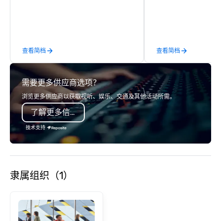
led journeys through restricted areas,
any should desire - and
there’s an adventure for every
people to Washington 
explorer. Whether you’re retracing the
what I most like is tak
steps of U.S. Presidents, climbing into
walks across some of 
查看简档
查看简档
massive gun turrets, descending into
bridges around our cit
the heart of the engineering spaces,
Bridge, and especially
or racing against time to save the
Williamsburg Bridge - 
需要更多供应商选项？
ship in a thrilling escape challenge —
forget the great Geor
each experience brings the ship to life
Bridge - for walks alo
浏览更多供应商以获取视听、娱乐、交通及其他活动所需。
in unforgettable ways.
Palisades!
了解更多信息
技术支持
隶属组织（1）