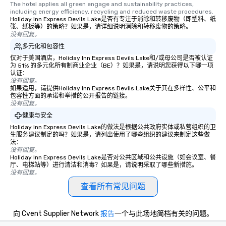
The hotel applies all green engage and sustainability practices, 
including energy efficiency, recycling and reduced waste procedures.
Holiday Inn Express Devils Lake是否有专注于消除和转移废物（即塑料、纸
张、纸板等）的策略？如果是，请详细说明消除和转移废物的策略。
没有回复。
多元化和包容性
仅对于美国酒店，Holiday Inn Express Devils Lake和/或母公司是否被认证
为 51% 的多元化所有制商业企业（BE）？如果是，请说明您获得以下哪一项
认证：
没有回复。
如果适用，请提供Holiday Inn Express Devils Lake关于其在多样性、公平和
包容性方面的承诺和举措的公开报告的链接。
没有回复。
健康与安全
Holiday Inn Express Devils Lake的做法是根据公共政府实体或私营组织的卫
生服务建议制定的吗？如果是，请列出使用了哪些组织的建议来制定这些做
法：
没有回复。
Holiday Inn Express Devils Lake是否对公共区域和公共设施（如会议室、餐
厅、电梯站等）进行清洁和消毒？如果是，请说明采取了哪些新措施。
没有回复。
查看所有常见问题
向 Cvent Supplier Network
报告
一个与此场地简档有关的问题。