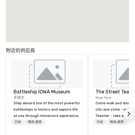
附近的供应商
Battleship IOWA Museum
The Street Teach
多城市
New York
Step aboard one of the most powerful
Come walk and discove
battleships in history and explore life
city and state - with t
at sea through immersive experiences
Teacher - take a step 
designed for all ages. From self-
world! Although primar
行动
物流/装饰
行动
物流/装饰
guided tours and scavenger hunts
around New York City, I
with Vicky the Dog to exclusive crew-
for tours in Philadelph