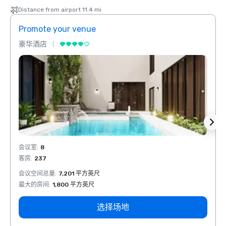
Distance from airport 11.4 mi
Promote your venue
Prom
豪华酒店
豪华
会议室
:
8
会议室
客房
:
237
客房
:
会议空间总量
:
7,201 平方英尺
会议空
最大的房间
:
1,800 平方英尺
最大的
选择场地