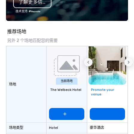
了解更多信息
and failures, challenges, and
a member of Oregon Pr
controversies. The Museum's mission
(LGBTQ Chamber of C
技术支持
is to create compelling exhibitions and
Vibralocity is also a Ce
other learning experiences that shed
LGBTBE® as part of th
light on the shadow world of
LGBTQ Chamber of C
推荐场地
espionage and intelligence, educating
(NGLCC). That means w
另外 2 个场地匹配您的需要
and challenging each of us to engage
Vibralocity, you are hi
critically with the complex world
Supplier!
around us. The Museum aims to
provide an objective and apolitical
forum for exploring important topics
such as the impact of secrecy on civil
liberties, the changing role of
当前场地
场地
technology in intelligence work, and
The Welbeck Hotel
Promote your
the challenges of disinformation in a
venue
social media environment.
场地类型
Hotel
豪华酒店