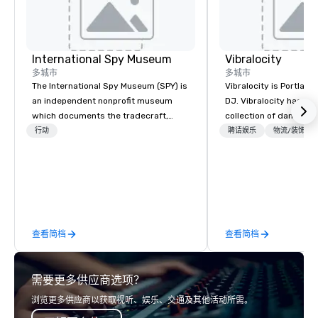
International Spy Museum
Vibralocity
多城市
多城市
The International Spy Museum (SPY) is
Vibralocity is Portland
an independent nonprofit museum
DJ. Vibralocity has an
which documents the tradecraft,
collection of dance a
history, and contemporary role of
to fit any environment
行动
聘请娱乐
物流/装饰
espionage. It holds the largest
Vibralocity, you get a 
collection of international espionage
who knows how to ble
artifacts on public display. The
live mashups, and put 
Museum opened in 2002 in the Penn
also get professional
Quarter neighborhood of Washington,
lighting equipment. In
DC, and relocated to a new, expanded
get a free quote! Vibralocity offers
查看简档
查看简档
building with all-new exhibitions at
services for the follo
L'Enfant Plaza in 2019. Every nation
types: corporate, wedd
considers intelligence essential to its
community-based, fund
需要更多供应商选项？
national security. The Museum lifts the
event, and more! Vibralocity is based
veil of secrecy on the hidden world of
in Portland, but can tr
浏览更多供应商以获取视听、娱乐、交通及其他活动所需。
intelligence, exploring its successes
your event is being held. Vibralocit