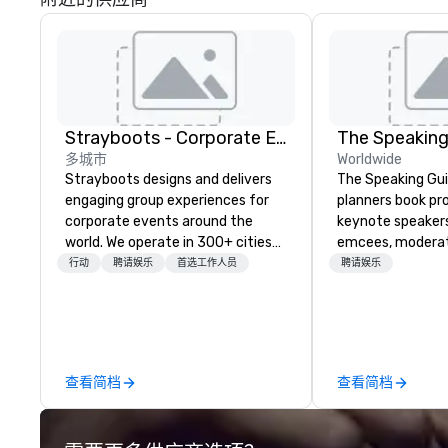
Strayboots - Corporate Events and Team Building Activities
The Speaking
多城市
Worldwide
Strayboots designs and delivers
The Speaking Gui
engaging group experiences for
planners book pr
corporate events around the
keynote speaker
world. We operate in 300+ cities
emcees, moderat
globally, supporting programs for
and subject-matt
行动
聘请娱乐
首选工作人员
聘请娱乐
50 to 50,000 participants—from
corporate meetin
leadership offsites and
conferences, lea
conferences to large outdoor
awards dinners, a
activations and multi-day
events. Our spea
programs. Our portfolio includes
cybersecurity, AI,
查看简档
查看简档
team-building experiences, CSR
communication, d
initiatives, conference
inclusion, healthc
engagement, offsite
entertainment, 