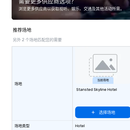
需要更多供应商选项？
programming, and outdoor group
experience.
activities, all built to fit
浏览更多供应商以获取视听、娱乐、交通及其他活动所需。
seamlessly into meetings,
incentives, retreats, and
company-wide events. Programs
推荐场地
can be indoor, outdoor, on-
property, or city-based.
另外 2 个场地匹配您的需要
Strayboots manages the full
experience—from planning and
customization to technology,
staffing, and on-site execution—
making it easy for planners and
DMCs to deliver smooth, high-
impact events anywhere in the
当前场地
场地
world. We’re proud to be
Stansted Skyline Hotel
recognized as a Cvent Top Vendor,
trusted by event professionals
for our global reach, flexibility, and
reliable execution.
选择场地
场地类型
Hotel