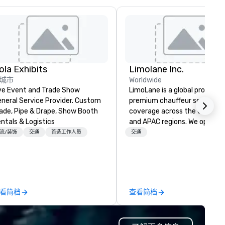
ola Exhibits
Limolane Inc.
城市
Worldwide
ve Event and Trade Show
LimoLane is a global provider 
neral Service Provider. Custom
premium chauffeur services 
ade, Pipe & Drape, Show Booth
coverage across the USA, EM
ntals & Logistics
and APAC regions. We operat
24/7, offering a seamless
流/装饰
交通
首选工作人员
交通
experience for booking reliabl
luxurious transportation thr
our online platform at
www.limolane.com. LimoLane
specializes in catering to
看简档
查看简档
businesses, events, and
individuals who require high-
quality mobility solutions,