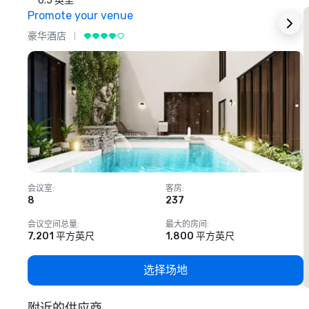
6.5 英里
Promote your venue
豪华酒店
会议室
:
客房
:
8
237
1
会议空间总量
:
最大的房间
:
7,201 平方英尺
1,800 平方英尺
选择场地
附近的供应商