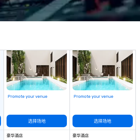
GPS tracking to deliver reliable,
comfortable travel experiences.
We also specialize in hotel room
blockings at special rates, as we
own an operate over 25 hotels
around the country. Want to take
your travel up a notch? Contact
us about our private jets!
Promote your venue
Promote your venue
选择场地
选择场地
豪华酒店
豪华酒店