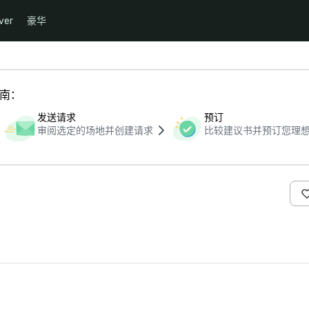
ver
豪华
指南：
发送请求
预订
审阅选定的场地并创建请求
比较建议书并预订您理