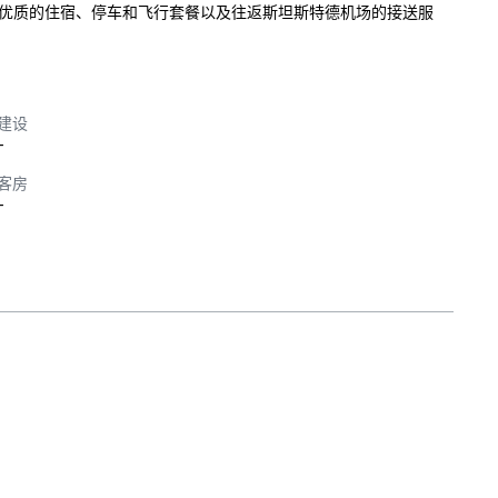
优质的住宿、停车和飞行套餐以及往返斯坦斯特德机场的接送服
建设
-
客房
-