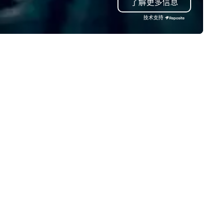
了解更多信息
ensuring professionalism,
comfort, and punctuality. Our
技术支持
services are tailored to meet
diverse mobility needs, includ
airport transfers, corporate
travel, event transportation,
a strong expertise in managi
complex large-scale events.