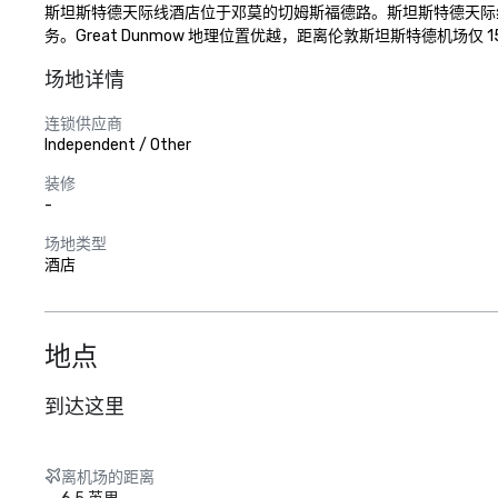
斯坦斯特德天际线酒店位于邓莫的切姆斯福德路。斯坦斯特德天际
务。Great Dunmow 地理位置优越，距离伦敦斯坦斯特德机场仅 
场地详情
连锁供应商
Independent / Other
装修
-
场地类型
酒店
地点
到达这里
离机场的距离