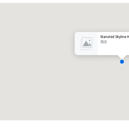
Promote your venue
豪华酒店
Stansted Skyline H
酒店
会议室
:
客房
:
7
220
会议空间总量
:
最大的房间
:
12,000 平方英尺
4,100 平方英尺
选择场地