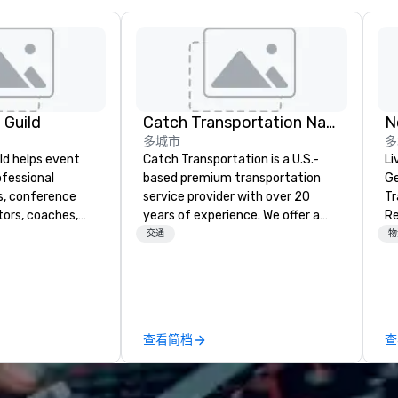
 Guild
Catch Transportation Nationwide
N
多城市
多
ld helps event
Catch Transportation is a U.S.-
Li
ofessional
based premium transportation
Ge
s, conference
service provider with over 20
Tr
ors, coaches,
years of experience. We offer a
Re
er experts for
wide range of travel solutions —
交通
物
gs, association
including luxury charter buses,
dership retreats,
shuttle services, party buses,
nd virtual
limousines, and other vehicles —
kers cover
for events such as weddings,
 leadership,
proms, corporate travel, and
查看简档
查
isability
group trips. We are known for our
are resilience,
diverse fleet, nationwide service,
and customer
and use of modern technology like