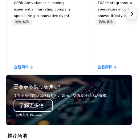
CPBR Activation is a leading
TO2 Photography, estab
experiential marketing company
specializes in corpora
specializing in innovative event
shows, lifestyle imager
entertainment and interactive brand
photography. With mor
物流/装饰
物流/装饰
activations. We partner with top
decade of experience,
corporate and private event planners
organizations and mee
around the globe, consistently
with dependable cover
delivering immersive experiences that
communication, and po
captivate audiences and elevate
consistent visuals tha
events. From concept to execution,
marketing, communica
查看简档
查看简档
our team thrives on creative
post‑event needs. Our
challenges and is dedicated to
conferences, exhibitor
staying ahead of trends in
executive portraits, an
需要更多供应商选项？
engagement technology, photo
brand storytelling, all
experiences, and customized brand
professional, unobtrus
浏览更多供应商以获取视听、娱乐、交通及其他活动所需。
moments. Whether it’s a high-profile
TO2 Photography is cer
了解更多信息
brand activation, corporate gala, or
Small Business Enterpr
private celebration, CPBR Activation
both the State of Nort
技术支持
brings a fresh, dynamic approach to
the City of Charlotte.
every project. Let us help you create
unforgettable moments that drive
推荐场地