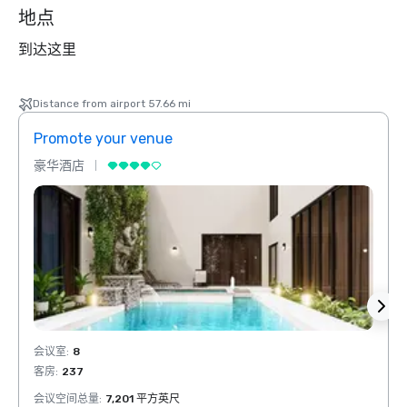
地点
到达这里
Distance from airport 57.66 mi
Promote your venue
Prom
豪华酒店
豪华
会议室
:
8
会议室
客房
:
237
客房
:
会议空间总量
:
7,201 平方英尺
会议空