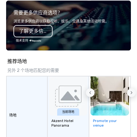
explore the mindsets d
需要更多供应商选项？
world's fastest-growi
or walk away with a pr
浏览更多供应商以获取视听、娱乐、交通及其他活动所需。
innovation playbook, S
了解更多信息
programming that is 
substantive, and uniqu
技术支持
the Valley. Ideal for g
Fully customizable by 
seniority, and objectiv
推荐场地
另外 2 个场地匹配您的需要
当前场地
场地
Akzent Hotel
Promote your
Panorama
venue