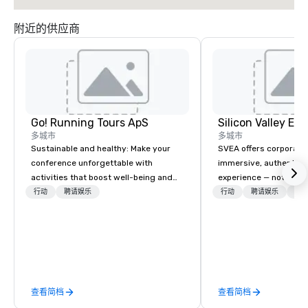
附近的供应商
Go! Running Tours ApS
多城市
多城市
Sustainable and healthy: Make your
SVEA offers corporate
conference unforgettable with
immersive, authentic S
activities that boost well-being and
experience — not a tour
lower carbon footprints. Explore the
transformation. We de
行动
聘请娱乐
行动
聘请娱乐
物流
world on the run with expert local
facilitate custom exec
running guides.
tours, learning session
workshops, leadership
behind-the-scenes tec
experiences for visiti
incentive groups, and
查看简档
查看简档
offsites. Whether your
think like a Silicon Val