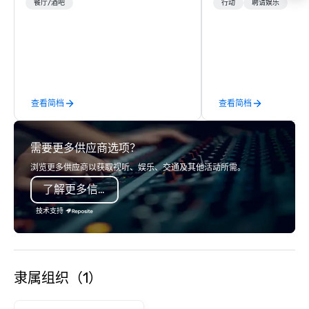
most versatile and talented
lower carbon footprint
餐厅/酒吧
行动
聘请娱乐
musicians perform your favorite
world on the run with e
songs from 80’s rock, 90’s pop and
running guides.
today’s dance hits on pianos, guitars
and more in a high-energy show!
Whether you are celebrating a special
occasion (birthday party, bachelorette
查看简档
查看简档
party, bachelor party, Happy Hour or
corporate event) or want a fun night
out, Howl at the Moon is the perfect
需要更多供应商选项？
spot for you. Check out your closest
Howl at the Moon location for
浏览更多供应商以获取视听、娱乐、交通及其他活动所需。
upcoming events and specials.
了解更多信息
技术支持
隶属组织（1）