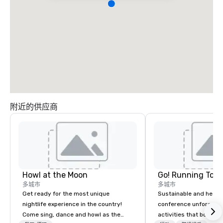
附近的供应商
Howl at the Moon
Go! Running Tour
多城市
多城市
Get ready for the most unique
Sustainable and healt
nightlife experience in the country!
conference unforgetta
Come sing, dance and howl as the
activities that boost 