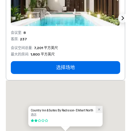
会议室
:
8
会议室
客房
:
237
客房
:
会议空间总量
:
7,201 平方英尺
会议空
最大的房间
:
1,800 平方英尺
最大的
选择场地
Country Inn & Suites By Radisson- Elkhart North
酒店
2/5