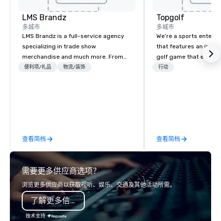
LMS Brandz
Topgolf
多城市
多城市
LMS Brandz is a full-service agency
We’re a sports entert
specializing in trade show
that features an inclu
merchandise and much more. From
golf game that everyo
booth giveaways and branded apparel
Paired with an outsta
便利项/礼品
物流/装饰
行动
to executive gifting, displays,
beverage menu, climat
banners, signage, fulfillment,
hitting bays and music
logistics, shipping, along with e-
has an energetic hum 
commerce solutions we handle it all.
feel right when you wa
While there are many promotional
door.
companies to choose from, our 20+
查看简档
查看简档
years of industry experience and
commitment to exceptional customer
service set us apart. We deliver
需要更多供应商选项？
smart, reliable solutions designed to
make the end-user experience
浏览更多供应商以获取视听、娱乐、交通及其他活动所需。
seamless from start to finish. We are
了解更多信息
also a certified WOSB.
技术支持