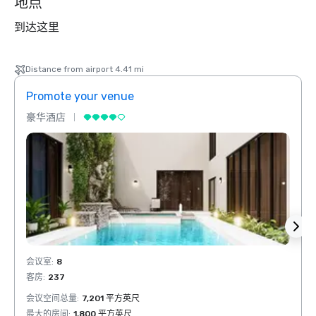
地点
到达这里
Distance from airport 4.41 mi
Promote your venue
Prom
豪华酒店
豪华
会议室
:
8
会议室
客房
:
237
客房
:
会议空间总量
:
7,201 平方英尺
会议空
最大的房间
:
1,800 平方英尺
最大的