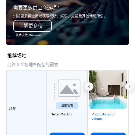
explore the mindsets d
需要更多供应商选项？
world's fastest-growi
or walk away with a pr
浏览更多供应商以获取视听、娱乐、交通及其他活动所需。
innovation playbook, S
了解更多信息
programming that is 
substantive, and uniqu
技术支持
the Valley. Ideal for g
Fully customizable by 
seniority, and objectiv
推荐场地
另外 2 个场地匹配您的需要
当前场地
场地
Hotel Medici
Promote your
venue