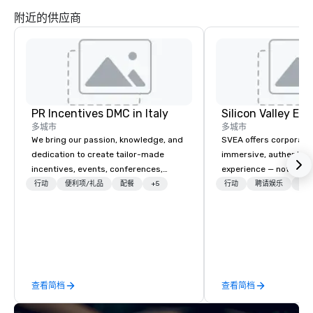
附近的供应商
PR Incentives DMC in Italy
多城市
多城市
We bring our passion, knowledge, and
SVEA offers corporate
dedication to create tailor-made
immersive, authentic S
incentives, events, conferences,
experience — not a tour
meetings, product launches, and
transformation. We de
行动
便利项/礼品
配餐
+5
行动
聘请娱乐
物流
luxury travel experiences for our
facilitate custom exec
Clients. Based in Italy, we invite you to
tours, learning session
discover more about us by viewing
workshops, leadership
our Company Profile attached, and to
behind-the-scenes tec
contact us for any further information
experiences for visiti
or collaboration opportunities.
incentive groups, and
查看简档
查看简档
offsites. Whether your
think like a Silicon Val