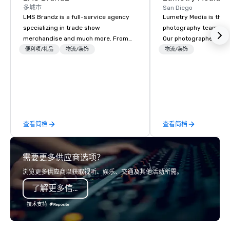
多城市
San Diego
LMS Brandz is a full-service agency
Lumetry Media is the l
specializing in trade show
photography team you w
merchandise and much more. From
Our photographers not
booth giveaways and branded apparel
beautiful images but o
便利项/礼品
物流/装饰
物流/装饰
to executive gifting, displays,
technology forward m
banners, signage, fulfillment,
you INSTANT photo deli
logistics, shipping, along with e-
as well as attendees.
commerce solutions we handle it all.
While there are many promotional
companies to choose from, our 20+
查看简档
查看简档
years of industry experience and
commitment to exceptional customer
service set us apart. We deliver
需要更多供应商选项？
smart, reliable solutions designed to
make the end-user experience
浏览更多供应商以获取视听、娱乐、交通及其他活动所需。
seamless from start to finish. We are
了解更多信息
also a certified WOSB.
技术支持