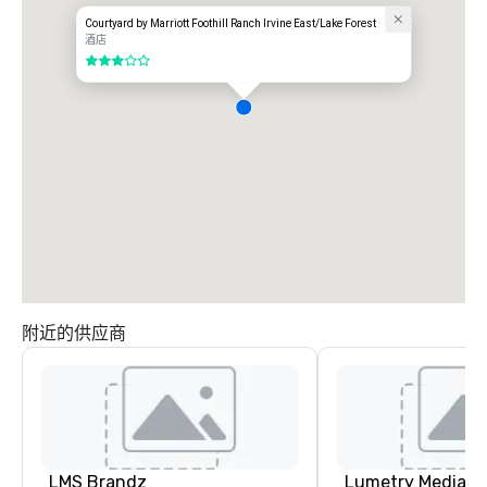
Courtyard by Marriott Foothill Ranch Irvine East/Lake Forest
酒店
3/5
附近的供应商
LMS Brandz
Lumetry Media