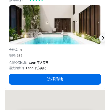
会议室
:
8
会议室
客房
:
237
客房
:
会议空间总量
:
7,201 平方英尺
会议空
最大的房间
:
1,800 平方英尺
最大的
选择场地