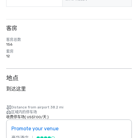
客房
客房总数
156
套房
12
地点
到达这里
Distance from airport 38.2 mi
区域内的停车场
收费停车场
(
US$7.00
/
天
)
Promote your venue
Prom
豪华酒店
豪华