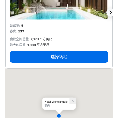
会议室
:
8
会议室
客房
:
237
客房
:
会议空间总量
:
7,201 平方英尺
会议空
最大的房间
:
1,800 平方英尺
最大的
选择场地
Hotel Michelangelo
酒店