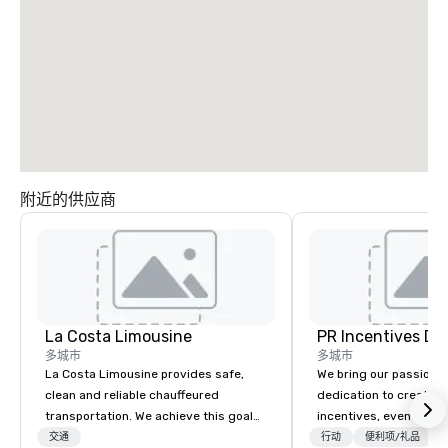
附近的供应商
La Costa Limousine
PR Incentives DMC
多城市
多城市
La Costa Limousine provides safe,
We bring our passion,
clean and reliable chauffeured
dedication to create t
transportation. We achieve this goal
incentives, events, co
with highly trained chauffeurs, the
meetings, product lau
交通
行动
便利项/礼品