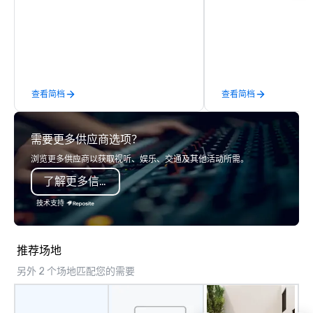
newest vehicles available and a
luxury travel experienc
commitment to Five Star service. The
Clients. Based in Italy,
difference between La Costa
discover more about u
Limousine and other companies can
our Company Profile at
be explained using one word – quality.
contact us for any fur
From our perfectly maintained fleet of
or collaboration opport
查看简档
查看简档
late model luxury vehicles to the
highly experienced and professional
team of chauffeurs and support staff;
需要更多供应商选项？
you will know quality when you travel
with La Costa Limousine.
浏览更多供应商以获取视听、娱乐、交通及其他活动所需。
了解更多信息
技术支持
推荐场地
另外 2 个场地匹配您的需要