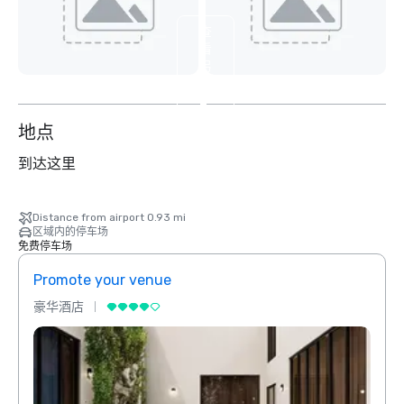
查
看
另
外
2
个
地点
到达这里
Distance from airport 0.93 mi
区域内的停车场
免费停车场
Promote your venue
Prom
豪华酒店
豪华