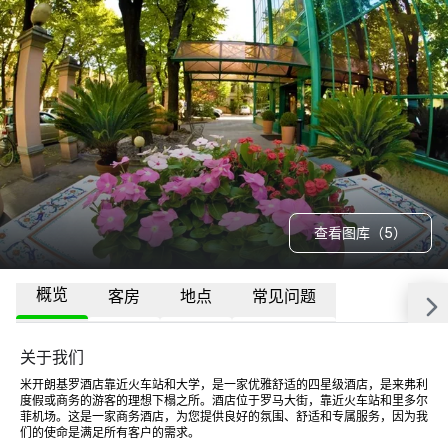
查看图库（5）
概览
客房
地点
常见问题
关于我们
米开朗基罗酒店靠近火车站和大学，是一家优雅舒适的四星级酒店，是来弗利
度假或商务的游客的理想下榻之所。酒店位于罗马大街，靠近火车站和里多尔
菲机场。这是一家商务酒店，为您提供良好的氛围、舒适和专属服务，因为我
们的使命是满足所有客户的需求。