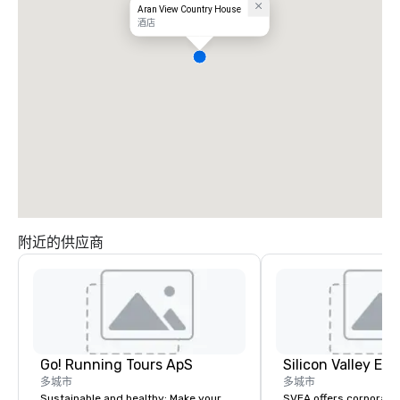
Aran View Country House
酒店
附近的供应商
Go! Running Tours ApS
多城市
多城市
Sustainable and healthy: Make your
SVEA offers corporate