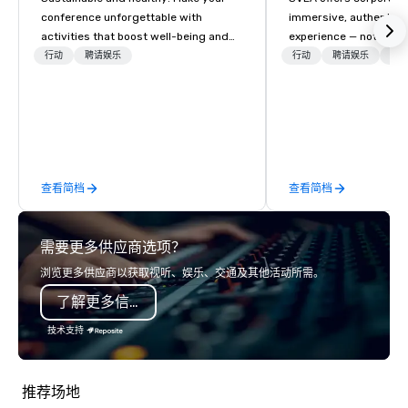
conference unforgettable with
immersive, authentic S
activities that boost well-being and
experience — not a tour
lower carbon footprints. Explore the
transformation. We de
行动
聘请娱乐
行动
聘请娱乐
物流
world on the run with expert local
facilitate custom exec
running guides.
tours, learning session
workshops, leadership
behind-the-scenes tec
experiences for visiti
incentive groups, and
查看简档
查看简档
offsites. Whether your
think like a Silicon Val
explore the mindsets d
需要更多供应商选项？
world's fastest-growi
or walk away with a pr
浏览更多供应商以获取视听、娱乐、交通及其他活动所需。
innovation playbook, S
了解更多信息
programming that is 
substantive, and uniqu
技术支持
the Valley. Ideal for g
Fully customizable by 
seniority, and objectiv
推荐场地