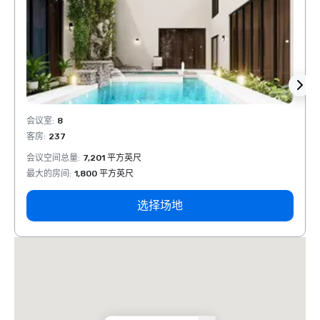
会议室
:
8
会议室
客房
:
237
客房
:
会议空间总量
:
7,201 平方英尺
会议空
最大的房间
:
1,800 平方英尺
最大的
选择场地