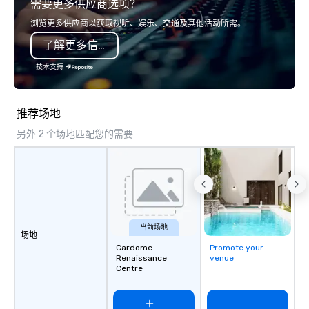
需要更多供应商选项？
does walking tours, driving tours and
smart, reliable soluti
private tours. We know how
make the end-user ex
浏览更多供应商以获取视听、娱乐、交通及其他活动所需。
overwhelming traveling in a new city
seamless from start to fini
了解更多信息
that you are unfamiliar with can be.
also a certified WOSB.
Please allow us to change that for
技术支持
you! After going on a tour with Chicora
Tours, you will know the ins and outs
of this lovely city. From the charming
推荐场地
pastel-colored homes of Rainbow-
另外 2 个场地匹配您的需要
Row to the magnificent steeple of
Saint Michael’s Church all will be yours
to see with Chicora Tours! Chicora
Tours was founded in 2020 by
Nicholas Pasquinelli. A few years
before hand while attending College
of Charleston, Nicholas worked as a
当前场地
场地
ghost tour guide in downtown
Cardome
Promote your
Charleston. This job introduced him to
Renaissance
venue
new found passion: Showing people
Centre
around Charleston and telling them
stories about the city. After
graduating Nicholas worked as a