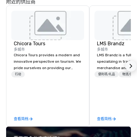
附近的供应商
Chicora Tours
LMS Brandz
多城市
多城市
Chicora Tours provides a modern and
LMS Brandz is a full-s
innovative perspective on tourism. We
specializing in trade 
pride ourselves on providing our
merchandise and muc
guests with the most customizable,
booth giveaways and 
行动
便利项/礼品
物流/装饰
hospitable and genuine experiences in
to executive gifting, d
Charleston. We allow people to
banners, signage, fulfi
experience and learn about Charleston
logistics, shipping, al
through engaging and personalized
commerce solutions we 
tour experiences. Our tours focus on
While there are many 
conveying the beauty and charm of
companies to choose f
查看简档
查看简档
the Holy City while anticipating all of
years of industry exp
our guest’s desires and needs.
commitment to except
Quality is our emphasis! Chicora Tours
service set us apart. W