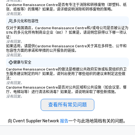
没有回复。
welcome to give you the greatest
Cardome Renaissance Centre是否有专注于消除和转移废物（即塑料、纸
张、纸板等）的策略？如果是，请详细说明消除和转移废物的策略。
Charleston experience.
没有回复。
多元化和包容性
仅对于美国酒店，Cardome Renaissance Centre和/或母公司是否被认证为
51% 的多元化所有制商业企业（BE）？如果是，请说明您获得以下哪一项认
证：
没有回复。
如果适用，请提供Cardome Renaissance Centre关于其在多样性、公平和
包容性方面的承诺和举措的公开报告的链接。
没有回复。
健康与安全
Cardome Renaissance Centre的做法是根据公共政府实体或私营组织的卫
生服务建议制定的吗？如果是，请列出使用了哪些组织的建议来制定这些做
法：
没有回复。
Cardome Renaissance Centre是否对公共区域和公共设施（如会议室、餐
厅、电梯站等）进行清洁和消毒？如果是，请说明采取了哪些新措施。
没有回复。
查看所有常见问题
向 Cvent Supplier Network
报告
一个与此场地简档有关的问题。