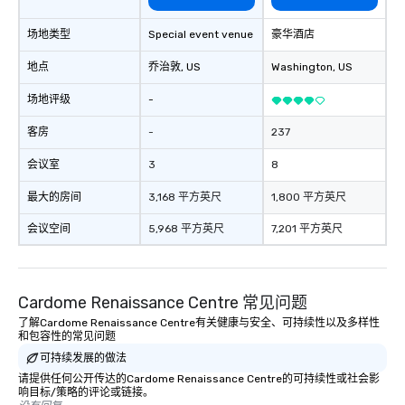
history tour guide. After obtaining all
场地类型
Special event venue
豪华酒店
the intricate knowledge and details of
Charleston he decided to start his
地点
乔治敦
, US
Washington
, US
own business and share his passion
of Charleston with the world. Nicholas
场地评级
-
is also a licensed tour guide as well as
a member of the Preservation Society
客房
-
237
of Charleston and the Charleston Tour
会议室
3
8
Association. Chicora (pronounced Cha
Cor Ah) was a Native American
最大的房间
3,168 平方英尺
1,800 平方英尺
Kingdom and tribe sought by many
European explorers in present day
会议空间
5,968 平方英尺
7,201 平方英尺
South Carolina. The Chicora Tribes’
reach expanded from the Savannah
River to the Cape Fear River. The word
Cardome Renaissance Centre 常见问题
Chicora translates in English to “land
of the healing breezes.” Charleston
了解Cardome Renaissance Centre有关健康与安全、可持续性以及多样性
和包容性的常见问题
has the same effect on people. The
可持续发展的做法
city is lost to time and shows nothing
but kindness and wonder to all who
请提供任何公开传达的Cardome Renaissance Centre的可持续性或社会影
响目标/策略的评论或链接。
come here. Chicora Tours is proudly