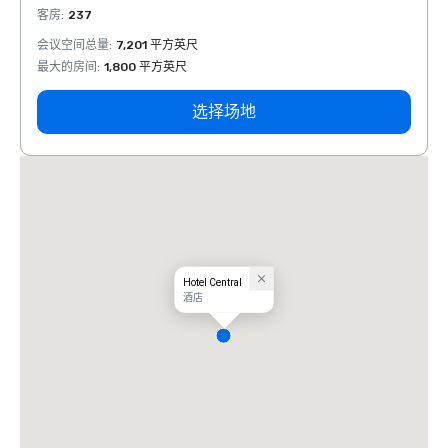
客房
:
237
客房
:
会议空间总量
:
7,201 平方英尺
会议空
最大的房间
:
1,800 平方英尺
最大的
选择场地
Hotel Central
酒店