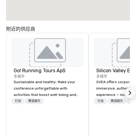
附近的供应商
Go! Running Tours ApS
多城市
多城市
Sustainable and healthy: Make your
SVEA offers corporate
conference unforgettable with
immersive, authentic S
activities that boost well-being and
experience — not a tour
lower carbon footprints. Explore the
transformation. We de
行动
聘请娱乐
行动
聘请娱乐
物流
world on the run with expert local
facilitate custom exec
running guides.
tours, learning session
workshops, leadership
behind-the-scenes tec
experiences for visiti