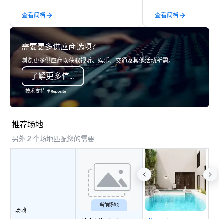
incentive groups, and
查看简档
查看简档
offsites. Whether your
think like a Silicon Val
explore the mindsets d
需要更多供应商选项？
world's fastest-growi
or walk away with a pr
浏览更多供应商以获取视听、娱乐、交通及其他活动所需。
innovation playbook, S
了解更多信息
programming that is 
substantive, and uniqu
技术支持
the Valley. Ideal for g
Fully customizable by 
seniority, and objectiv
推荐场地
另外 2 个场地匹配您的需要
当前场地
场地