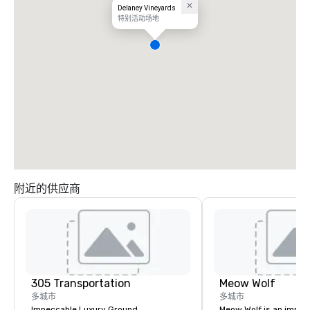
Delaney Vineyards
特别活动场地
附近的供应商
305 Transportation
Meow Wolf
多城市
多城市
Impeccable Luxury Ground
Meow Wolf is an immer