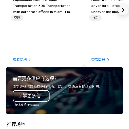
Transportation 305 Transportation,
adventure – step insid
with corporate offices in Miami, Fla.,
uncover the unexpecte
combines over 15 years of experience
交通
行动
providing the highest level of
corporate sedan, executive limousine,
van and coach services in more than
500 destinations worldwide. With just
one call, impeccable service, expertise
and knowledge of the transportation
查看简档
查看简档
industry are delivered to you allowing
you to experience elite ground
transportation services for all your
需要更多供应商选项？
travel needs. Unique in our approach,
305 Transportation offers flexible,
浏览更多供应商以获取视听、娱乐、交通及其他活动所需。
reliable and convenient local, national
了解更多信息
and international travel solutions and
transportation options for secure,
技术支持
comfortable, and reliable service, both
in the air and on the ground. Executive
Travelers, Corporate Travelers, Event
推荐场地
Planners, Travel Agents and Leisure