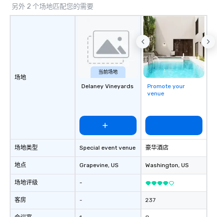
另外 2 个场地匹配您的需要
Travelers all look to the leader in
global transportation services for
their chauffeured transportation
needs. 305 Transportation is driven to
provide consistently superior service
that will exceed your every
expectation. By always going the
当前场地
场地
extra mile and delivering exceptional
Delaney Vineyards
Promote your
attention to detail 305 Transportation
venue
ensures that you travel safely,
comfortably and confidently.
场地类型
Special event venue
豪华酒店
地点
Grapevine
, US
Washington
, US
场地评级
-
客房
-
237