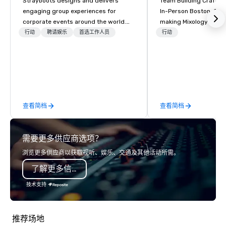
Strayboots designs and delivers
Team Building Craft Co
engaging group experiences for
In-Person Boston. Our Cocktail-
corporate events around the world.
making Mixology class 
We operate in 300+ cities globally,
complete turnkey solut
行动
聘请娱乐
首选工作人员
行动
supporting programs for 50 to
next group event or b
50,000 participants—from leadership
experience. We have an exceptional
offsites and conferences to large
event space with an a
outdoor activations and multi-day
perfect for social gatherings
programs. Our portfolio includes
options are available.
team-building experiences, CSR
查看简档
查看简档
initiatives, conference engagement,
offsite programming, and outdoor
group activities, all built to fit
需要更多供应商选项？
seamlessly into meetings, incentives,
retreats, and company-wide events.
浏览更多供应商以获取视听、娱乐、交通及其他活动所需。
Programs can be indoor, outdoor, on-
了解更多信息
property, or city-based. Strayboots
manages the full experience—from
技术支持
planning and customization to
technology, staffing, and on-site
execution—making it easy for planners
推荐场地
and DMCs to deliver smooth, high-