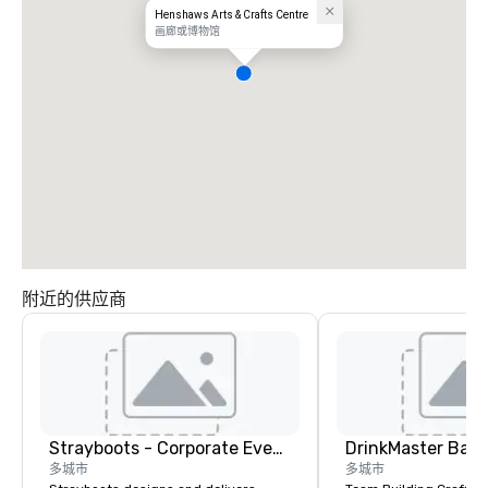
Henshaws Arts & Crafts Centre
画廊或博物馆
附近的供应商
Strayboots - Corporate Events and Team Building Activities
多城市
多城市