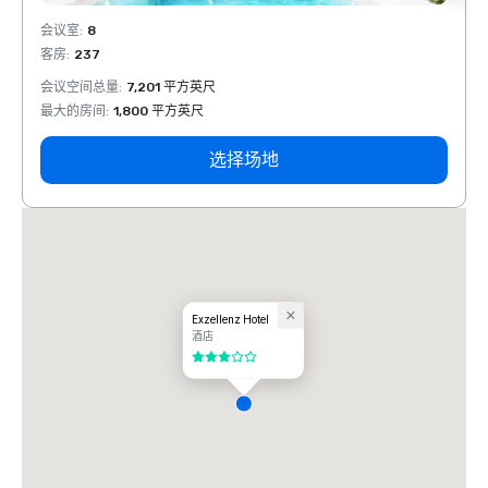
会议室
:
8
会议室
客房
:
237
客房
:
会议空间总量
:
7,201 平方英尺
会议空
最大的房间
:
1,800 平方英尺
最大的
选择场地
Exzellenz Hotel
酒店
3/5