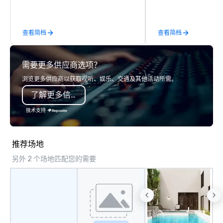
behind-the-scenes tec
experiences for visiti
incentive groups, and
查看简档
查看简档
offsites. Whether your
think like a Silicon Val
explore the mindsets d
需要更多供应商选项？
world's fastest-growi
or walk away with a pr
浏览更多供应商以获取视听、娱乐、交通及其他活动所需。
innovation playbook, S
了解更多信息
programming that is 
substantive, and uniqu
技术支持
the Valley. Ideal for g
Fully customizable by 
seniority, and objectiv
推荐场地
另外 2 个场地匹配您的需要