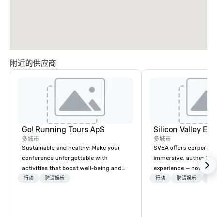
附近的供应商
Go! Running Tours ApS
多城市
多城市
Sustainable and healthy: Make your
SVEA offers corporate
conference unforgettable with
immersive, authentic S
activities that boost well-being and
experience — not a tour
lower carbon footprints. Explore the
transformation. We de
行动
聘请娱乐
行动
聘请娱乐
物流
world on the run with expert local
facilitate custom exec
running guides.
tours, learning session
workshops, leadership