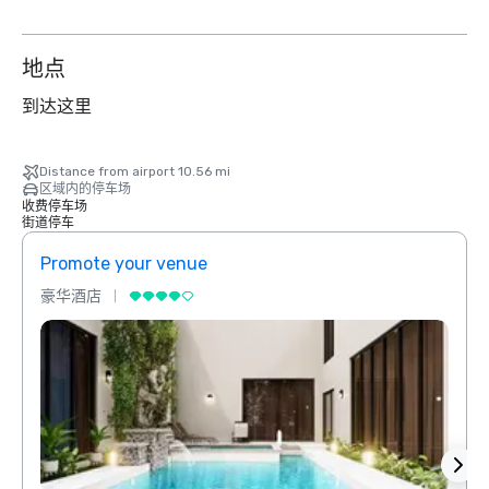
地点
到达这里
Distance from airport 10.56 mi
区域内的停车场
收费停车场
街道停车
Promote your venue
Prom
豪华酒店
豪华