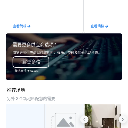
workshops, leadership
behind-the-scenes tec
experiences for visiti
incentive groups, and
查看简档
查看简档
offsites. Whether your
think like a Silicon Val
explore the mindsets d
需要更多供应商选项？
world's fastest-growi
or walk away with a pr
浏览更多供应商以获取视听、娱乐、交通及其他活动所需。
innovation playbook, S
了解更多信息
programming that is 
substantive, and uniqu
技术支持
the Valley. Ideal for g
Fully customizable by 
seniority, and objectiv
推荐场地
另外 2 个场地匹配您的需要