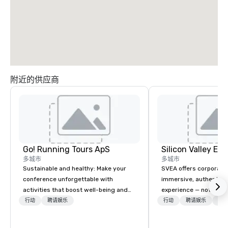
附近的供应商
Go! Running Tours ApS
多城市
多城市
Sustainable and healthy: Make your
SVEA offers corporate
conference unforgettable with
immersive, authentic S
activities that boost well-being and
experience — not a tour
lower carbon footprints. Explore the
transformation. We de
行动
聘请娱乐
行动
聘请娱乐
物流
world on the run with expert local
facilitate custom exec
running guides.
tours, learning session