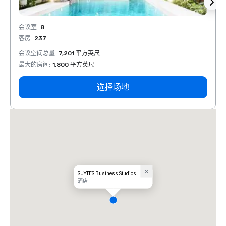
会议室
:
8
会议室
客房
:
237
客房
:
会议空间总量
:
7,201 平方英尺
会议空
最大的房间
:
1,800 平方英尺
最大的
选择场地
SUYTES Business Studios
酒店