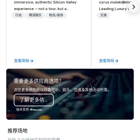
immersive, authentic Silicon Valley
cyrus.maleki@klsworl
experience — not a tour, but a
Leading Luxury Groun
transformation. We design and
Transportation compa
行动
聘请娱乐
物流/装饰
交通
facilitate custom executive innovation
tours, learning sessions, innovation
workshops, leadership intensives, and
behind-the-scenes tech culture
experiences for visiting delegations,
incentive groups, and corporate
查看简档
查看简档
offsites. Whether your group wants to
think like a Silicon Valley founder,
explore the mindsets driving the
需要更多供应商选项？
world's fastest-growing companies,
or walk away with a practical
浏览更多供应商以获取视听、娱乐、交通及其他活动所需。
innovation playbook, SVEA delivers
了解更多信息
programming that is memorable,
substantive, and uniquely rooted in
技术支持
the Valley. Ideal for groups of 10–200.
Fully customizable by industry,
seniority, and objectives.
推荐场地