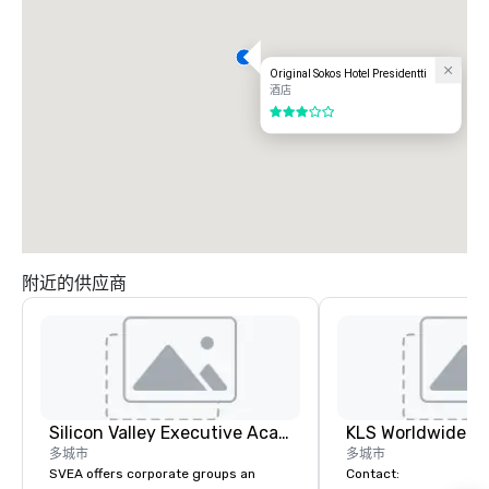
Original Sokos Hotel Presidentti
酒店
3/5
附近的供应商
Silicon Valley Executive Academy
多城市
多城市
SVEA offers corporate groups an
Contact: