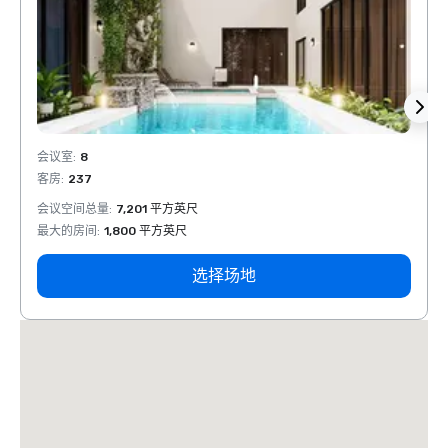
会议室
:
8
会议室
客房
:
237
客房
:
会议空间总量
:
7,201 平方英尺
会议空
最大的房间
:
1,800 平方英尺
最大的
选择场地