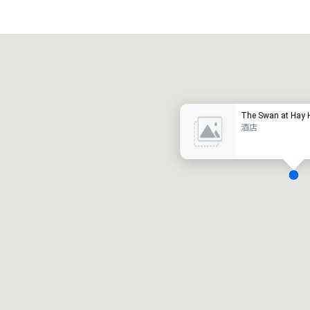
Promote your venue
豪华酒店
The Swan at Hay 
酒店
会议室
:
客房
:
7
220
会议空间总量
:
最大的房间
:
12,000 平方英尺
4,100 平方英尺
选择场地