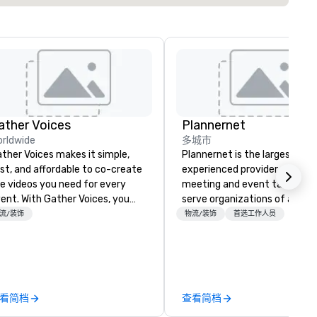
ather Voices
Plannernet
rldwide
多城市
ther Voices makes it simple,
Plannernet is the largest, mo
st, and affordable to co-create
experienced provider of free
e videos you need for every
meeting and event talent. W
h Gather Voices, you
serve organizations of all siz
n increase event attendance,
and industries through our
流/装饰
物流/装饰
首选工作人员
ther 10x more video on site, and
powerful technology platfor
ive year-round engagement. We
and grade-A service. We enab
fer solutions for pre-event
companies and talent to wor
omotional video, during event
together in a seamless, comp
deo capture, and post event
and cost-effective manner t
看简档
查看简档
gagement using video created
creates economic opportunit