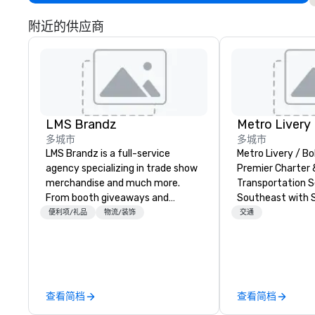
附近的供应商
LMS Brandz
Metro Livery
多城市
多城市
LMS Brandz is a full-service
Metro Livery / Bo
agency specializing in trade show
Premier Charter 
merchandise and much more.
Transportation S
From booth giveaways and
Southeast with 
branded apparel to executive
Reliability Whether you're planning
便利项/礼品
物流/装饰
交通
gifting, displays, banners, signage,
a corporate retr
fulfillment, logistics, shipping,
celebration, musi
along with e-commerce solutions
sporting event, 
we handle it all. While there are
delivers seamles
many promotional companies to
solutions tailore
查看简档
查看简档
choose from, our 20+ years of
Based in Nashville