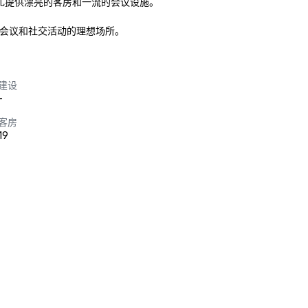
店为婚礼提供漂亮的客房和一流的会议设施。

办会议和社交活动的理想场所。
建设
-
客房
19