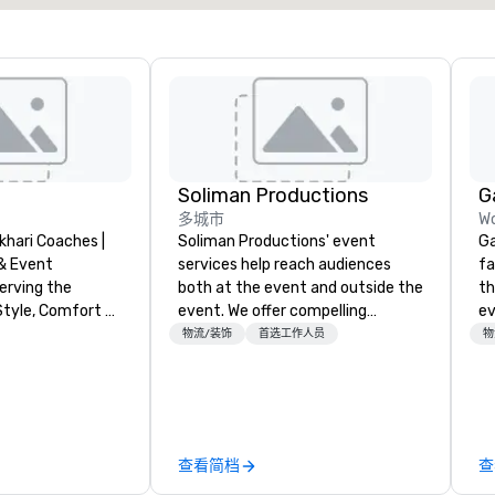
Soliman Productions
G
多城市
Wo
khari Coaches |
Soliman Productions' event
Ga
& Event
services help reach audiences
fa
erving the
both at the event and outside the
th
Style, Comfort &
event. We offer compelling
event. Wit
photography and videography to
ca
物流/装饰
首选工作人员
物
eat, wedding
capture the interest of qualified
ga
c festival, or
members year-round. From
dr
Bokhari Coaches
hosting interviews with event
of
s transportation
vendors to producing full
pr
d to your needs.
promotional videos for the event
vi
查看简档
查
 and serving all
to be disseminated across social
en