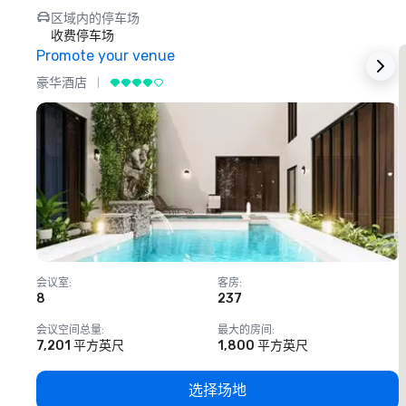
区域内的停车场
收费停车场
Promote your venue
豪华酒店
会议室
:
客房
:
8
237
1
会议空间总量
:
最大的房间
:
7,201 平方英尺
1,800 平方英尺
选择场地