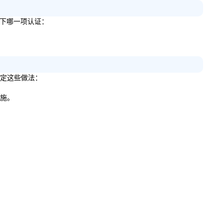
得以下哪一项认证：
来制定这些做法：
措施。
。