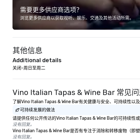
shows our guests the beauty of
turnarounds, str
需要更多供应商选项？
Hawaii as well as raises awareness
relationships, an
and cultivate interest in the
precision. We op
浏览更多供应商以获取视听、娱乐、交通及其他活动所需。
island’s unique Hawaiian history.
U.S. in key desti
Our tours are more than just a bus
Hawaii, Los Angel
ride around the islands; it is a
Francisco, San D
personal and intimate look of our
County, Las Vega
其他信息
island home. Our guests
Chicago and Miami
experience Hawaiian hospitality,
offices enable us 
Additional details
learn about Hawaiian culture and
serve both U.S. a
关闭-周日至周二
our employees live ALOHA.
clients across mu
zones. Let’s craft something
extraordinary t
us today!
Vino Italian Tapas & Wine Bar 常见
了解Vino Italian Tapas & Wine Bar有关健康与安全、可
可持续发展的做法
请提供任何公开传达的Vino Italian Tapas & Wine Bar
没有回复。
Vino Italian Tapas & Wine Bar是否有专注于消
没有回复。