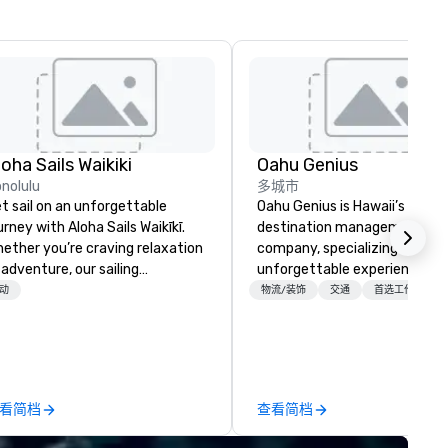
loha Sails Waikiki
Oahu Genius
nolulu
多城市
t sail on an unforgettable
Oahu Genius is Hawaii’s premi
urney with Aloha Sails Waikīkī.
destination management
ether you’re craving relaxation
company, specializing in
 adventure, our sailing
unforgettable experiences,
tamaran tours are the perfect
seamless logistics, and large-
动
物流/装饰
交通
首选工作人员
land escape. Cruise along
scale event coordination acr
ikīkī’s stunning coastline,
the islands.
orkel in crystal-clear coves, or
joy a private charter tailored to
r special occasion. As a locally
看简档
查看简档
ned, newly launched company,
 offer intimate, authentic