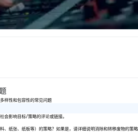
ong industry
ex
d operational
ce
erate across the
moment
nations such as
in
es, San
fo
iego, Orange
to
s, New York,
. Our global
to efficiently
nd international
ltiple time
ogether—contact
问题
持续性以及多样性和包容性的常见问题
的可持续性或社会影响目标/策略的评论或链接。
除和转移废物（即塑料、纸张、纸板等）的策略？如果是，请详细说明消除和转移废物的策