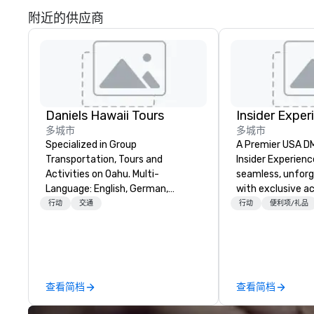
附近的供应商
Daniels Hawaii Tours
Insider Exper
多城市
多城市
Specialized in Group
A Premier USA DMC
Transportation, Tours and
Insider Experienc
Activities on Oahu. Multi-
seamless, unfor
Language: English, German,
with exclusive a
Spanish, French, Portuguese. We
venues, world-cl
行动
交通
行动
便利项/礼品
can handle any group size and will
entertainment, a
always put our customers first.
experiences. Wit
The owner and all of DanielsHawaii
of expertise, we
team members are passionate
detail behind the
about Hawaii, the Hawaiian
a flawless, five-
查看简档
查看简档
history and the beauty of the
Planners value o
Hawaiian nature. DanielsHawaii
times, all-inclus