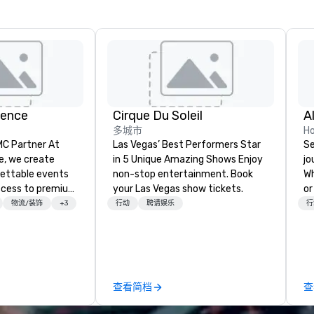
ience
Cirque Du Soleil
A
多城市
Ho
 Partner At
Las Vegas’ Best Performers Star
Se
e, we create
in 5 Unique Amazing Shows Enjoy
jo
gettable events
non-stop entertainment. Book
Wh
ccess to premium
your Las Vegas show tickets.
or
ass
ca
物流/装饰
+3
行动
聘请娱乐
行
nd VIP sporting
is
h over 20 years
Wa
 handle every
sn
 scenes, ensuring
en
star experience.
you
查看简档
查
ur quick response
ow
ive budget
we