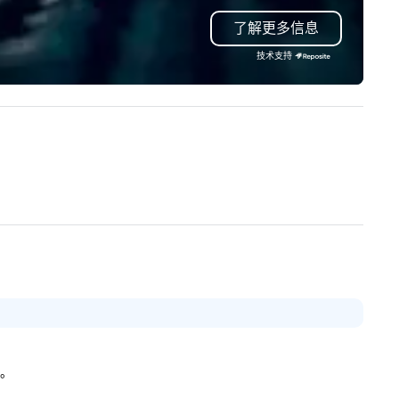
periences ideal for families,
了解更多信息
lebrations, and unforgettable
s. Let Hawai‘i’s beauty
技术支持
spire memories you’ll cherish
rever. Book your dream tour
day!
略。