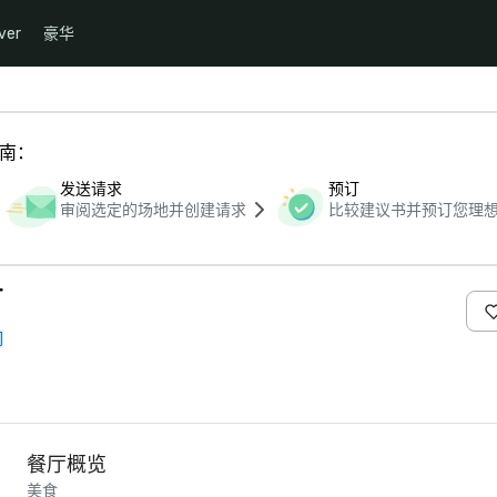
ver
豪华
指南：
发送请求
预订
审阅选定的场地并创建请求
比较建议书并预订您理
r
们
餐厅概览
美食