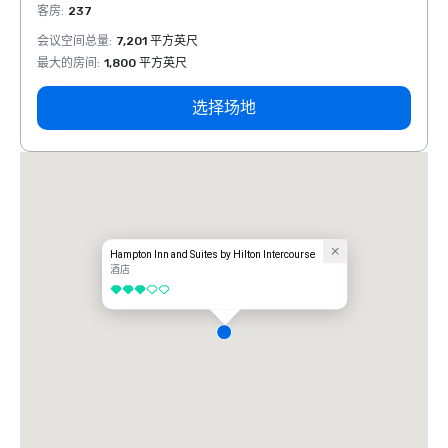
客房
:
237
客房
:
会议空间总量
:
7,201 平方英尺
会议空
最大的房间
:
1,800 平方英尺
最大的
选择场地
Hampton Inn and Suites by Hilton Intercourse
酒店
3/5