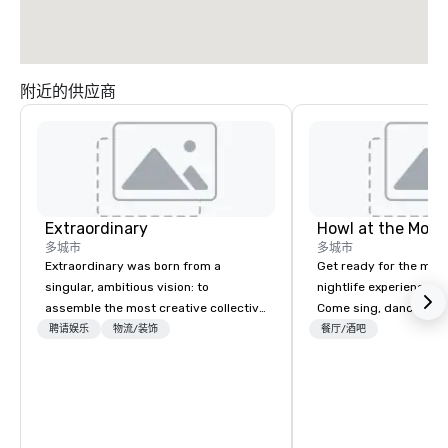
附近的供应商
Extraordinary
Howl at the Moon
多城市
多城市
Extraordinary was born from a
Get ready for the mos
singular, ambitious vision: to
nightlife experience in
assemble the most creative collective
Come sing, dance and 
of event professionals on the planet.
most versatile and ta
聘请娱乐
物流/装饰
餐厅/酒吧
We believe that exceptional events are
musicians perform you
the result of elite talent working in
songs from 80’s rock,
perfect unison. With centuries of
today’s dance hits on 
combined in-house expertise, our
and more in a high-en
team provides an unparalleled depth
Whether you are celebr