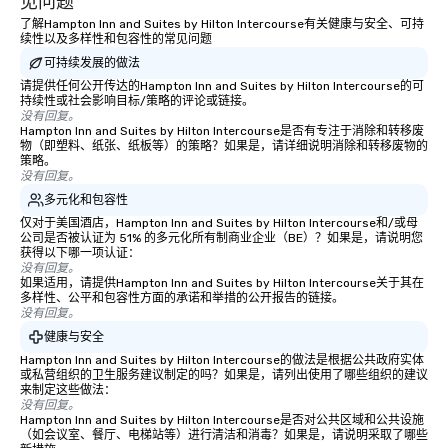
见问题
了解Hampton Inn and Suites by Hilton Intercourse有关健康与安全、可持
续性以及多样性和包容性的常见问题
可持续发展的做法
请提供任何公开传达的Hampton Inn and Suites by Hilton Intercourse的可
持续性或社会影响目标/策略的评论或链接。
没有回复。
Hampton Inn and Suites by Hilton Intercourse是否有专注于消除和转移废
物（即塑料、纸张、纸板等）的策略？如果是，请详细说明消除和转移废物的
策略。
没有回复。
多元化和包容性
仅对于美国酒店，Hampton Inn and Suites by Hilton Intercourse和/或母
公司是否被认证为 51% 的多元化所有制商业企业（BE）？如果是，请说明您
获得以下哪一项认证：
没有回复。
如果适用，请提供Hampton Inn and Suites by Hilton Intercourse关于其在
多样性、公平和包容性方面的承诺和举措的公开报告的链接。
没有回复。
健康与安全
Hampton Inn and Suites by Hilton Intercourse的做法是根据公共政府实体
或私营组织的卫生服务建议制定的吗？如果是，请列出使用了哪些组织的建议
来制定这些做法：
没有回复。
Hampton Inn and Suites by Hilton Intercourse是否对公共区域和公共设施
（如会议室、餐厅、电梯站等）进行清洁和消毒？如果是，请说明采取了哪些