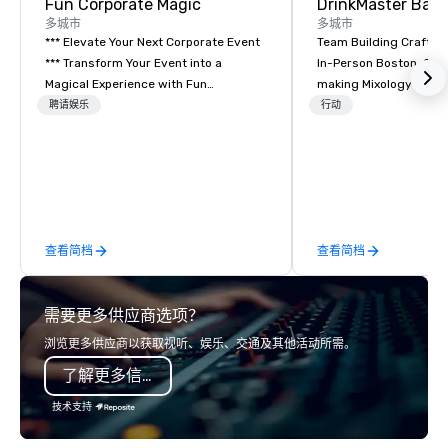
Fun Corporate Magic
多城市
多城市
*** Elevate Your Next Corporate Event
Team Building Craft Co
*** Transform Your Event into a
In-Person Boston. Our Cocktail-
Magical Experience with Fun
making Mixology class 
Corporate Magic, a premier
complete turnkey solut
聘请娱乐
行动
entertainment company with over 27
next group event or b
years of experience delivering
experience. We have an exceptional
exclusive performances. Our high-end
event space with an a
team of magicians, illusionists, and
perfect for social gatherings
mentalists, turn events into
options are available.
memorable experiences that everyone
查看简档
查看简档
will be talking about for years to
come. Whether you're hosting a
boardroom meeting, team-building
需要更多供应商选项？
retreat, or holiday celebration, our
shows leave your guests amazed,
浏览更多供应商以获取视听、娱乐、交通及其他活动所需。
inspired, and empowered. We take
了解更多信息
care of everything—contracts,
insurance, and show customization—
技术支持
so you don’t have to. With
performances available in English,