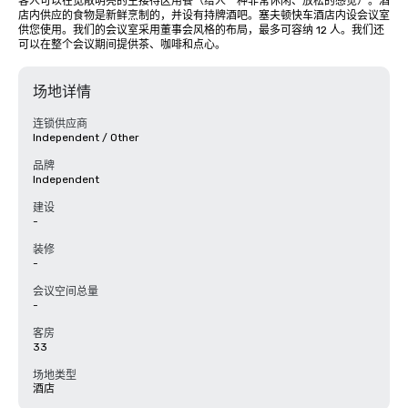
客人可以在宽敞明亮的主接待区用餐（给人一种非常休闲、放松的感觉）。酒
店内供应的食物是新鲜烹制的，并设有持牌酒吧。塞夫顿快车酒店内设会议室
供您使用。我们的会议室采用董事会风格的布局，最多可容纳 12 人。我们还
可以在整个会议期间提供茶、咖啡和点心。
场地详情
连锁供应商
Independent / Other
品牌
Independent
建设
-
装修
-
会议空间总量
-
客房
33
场地类型
酒店