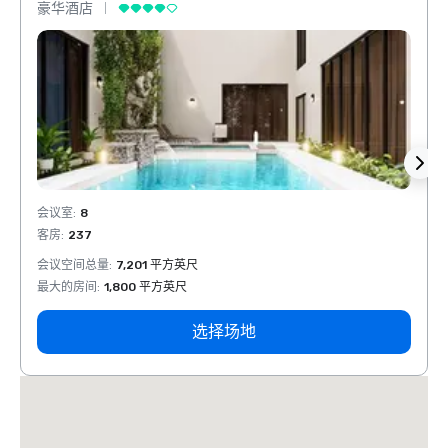
豪华酒店
豪华
会议室
:
8
会议室
客房
:
237
客房
:
会议空间总量
:
7,201 平方英尺
会议空
最大的房间
:
1,800 平方英尺
最大的
选择场地