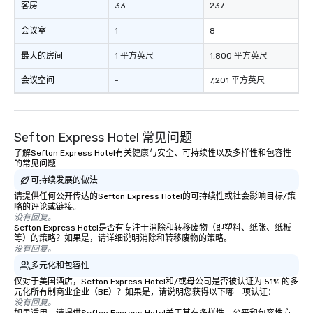
your logo, product, or mission is
客房
33
237
seamlessly blended into the magic.
会议室
1
8
Planning a trade show? Let our
magicians draw in a crowd and leave
最大的房间
1 平方英尺
1,800 平方英尺
a lasting impression with fun,
interactive presentations that
会议空间
-
7,201 平方英尺
showcase your brand. *** More Than
Magic—We Motivate and Inspire *** Our
performances go beyond
Sefton Express Hotel 常见问题
entertainment. We offer powerful
team-building programs and
了解Sefton Express Hotel有关健康与安全、可持续性以及多样性和包容性
的常见问题
motivational shows designed to build
可持续发展的做法
trust, collaboration, and a sense of
wonder among teams. Led by
请提供任何公开传达的Sefton Express Hotel的可持续性或社会影响目标/策
略的评论或链接。
Illusionist Matias Letelier—renowned
没有回复。
for his charisma, professionalism, and
Sefton Express Hotel是否有专注于消除和转移废物（即塑料、纸张、纸板
等）的策略？如果是，请详细说明消除和转移废物的策略。
style—our workshops combine tricks
没有回复。
with actionable insights that resonate
多元化和包容性
long after the applause. Whether
仅对于美国酒店，Sefton Express Hotel和/或母公司是否被认证为 51% 的多
you're looking to reenergize your
元化所有制商业企业（BE）？如果是，请说明您获得以下哪一项认证：
team, celebrate milestones, or simply
没有回复。