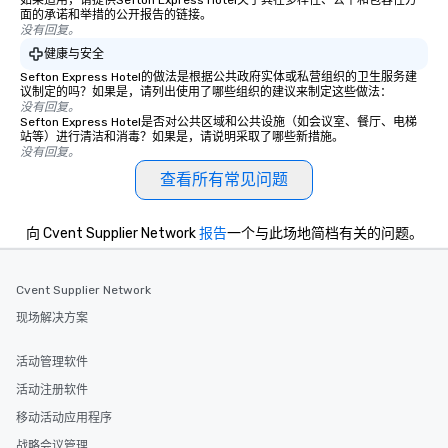
如果适用，请提供Sefton Express Hotel关于其在多样性、公平和包容性方
offer something unique, Fun Corporate
面的承诺和举措的公开报告的链接。
Magic delivers with charm, elegance,
没有回复。
and creativity. With a show
健康与安全
customized to your goals, your team
Sefton Express Hotel的做法是根据公共政府实体或私营组织的卫生服务建
will walk away inspired, unified, and
议制定的吗？如果是，请列出使用了哪些组织的建议来制定这些做法：
ready to create their own magic in the
没有回复。
Sefton Express Hotel是否对公共区域和公共设施（如会议室、餐厅、电梯
workplace. *** Let's create Magic
站等）进行清洁和消毒？如果是，请说明采取了哪些新措施。
Together! *** Contact us now to learn
没有回复。
more about our program and prices.
查看所有常见问题
向 Cvent Supplier Network
报告
一个与此场地简档有关的问题。
Cvent Supplier Network
现场解决方案
活动管理软件
活动注册软件
移动活动应用程序
战略会议管理