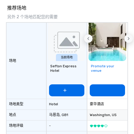
Spanish, French, and Portuguese, we
推荐场地
cater to international teams and
另外 2 个场地匹配您的需要
culturally diverse audiences. Each
show is tailored to your event’s theme
and goals, making your guests the
true stars of the evening. ***
Captivate, Connect, and Energize Your
Audience *** Fun Corporate Magic isn’t
just about tricks—it’s about creating
当前场地
场地
memorable connections through
Sefton Express
Promote your
laughter and amazement. Our
Hotel
venue
magicians are experts in engaging
every guest, from the CEO to the new
hire, and to your clients. Through
walk-around magic during cocktail
hours or intimate shows that blend
场地类型
Hotel
豪华酒店
sleight-of-hand with personalized
storytelling, we energize your crowd
地点
马恩岛
, GB1
Washington
, US
and spark real conversations. Want to
reinforce your company message? We
场地评级
-
offer branded performances, where