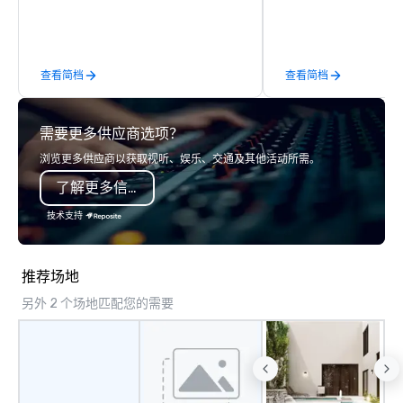
meetings, and VIP travel experiences
Rainbird. The Rainbird 
throughout the USA and beyond. From
maintained and cared 
initial contact, through planning,
it throughout. The vessel offers
sourcing, contracting, and on-site
comfort throughout wi
查看简档
查看简档
management, we treat your project as
seating in the deck are
if we were the client. Our personal
deck gives you a secon
network of global suppliers helps us
area for entertaining a
需要更多供应商选项？
bring your vision to life. With genuine
incredible views of Sea
passion, an international team, and
awesome sunsets, and
浏览更多供应商以获取视听、娱乐、交通及其他活动所需。
American hospitality, we deliver our
below-deck to get out o
了解更多信息
promise: your business matters.
desired, with refrigera
and microwave. There 
技术支持
staterooms, each with 
and shower. The mast
has a center island qu
推荐场地
office desk. The forw
另外 2 个场地匹配您的需要
offers double twin-size
berth layout. The Rainb
located, close to down
Lake Union, U of W, an
Washington.