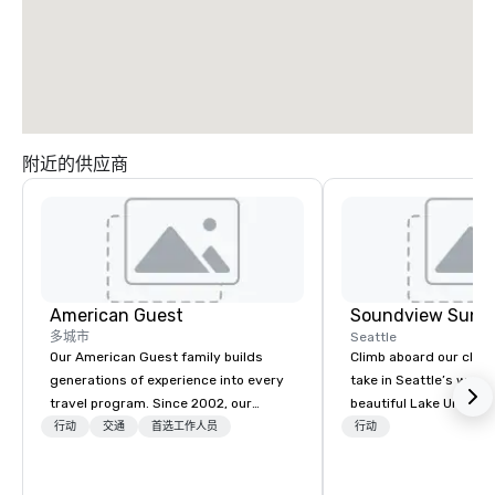
附近的供应商
American Guest
Soundview Sunse
多城市
Seattle
Our American Guest family builds
Climb aboard our clas
generations of experience into every
take in Seattle’s wate
travel program. Since 2002, our
beautiful Lake Union a
mission has been to capture the
waterways. You’ll have
行动
交通
首选工作人员
行动
imagination of your corporate guests
in the house while cru
with tailored incentives, events,
classic 42′ Grand Bank