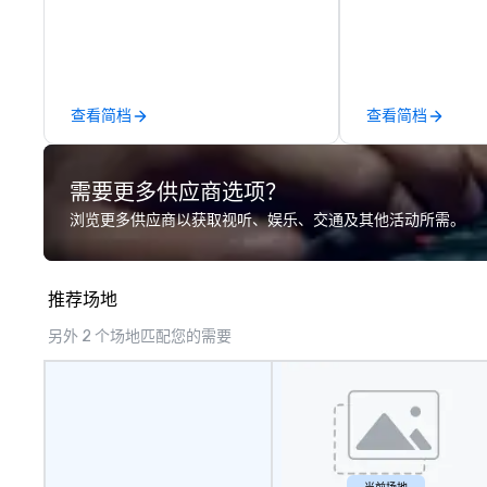
expert local running guides.
innovation tours,
sessions, innova
leadership intens
the-scenes tech
experiences for v
查看简档
查看简档
delegations, ince
corporate offsit
group wants to thi
需要更多供应商选项？
Valley founder, e
mindsets driving 
浏览更多供应商以获取视听、娱乐、交通及其他活动所需。
fastest-growing
walk away with a
innovation playb
推荐场地
delivers program
memorable, subs
另外 2 个场地匹配您的需要
uniquely rooted in
for groups of 10–
customizable by 
seniority, and obj