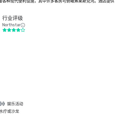
配备各种现代便利设施，其中许多客房可俯瞰弗莱斯克河。酒店提供
行业评级
Northstar
娱乐活动
水疗或沙龙