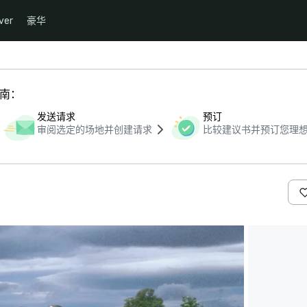
ver
豪华
指南：
发送请求
预订
审阅选定的场地并创建请求
比较建议书并预订您理