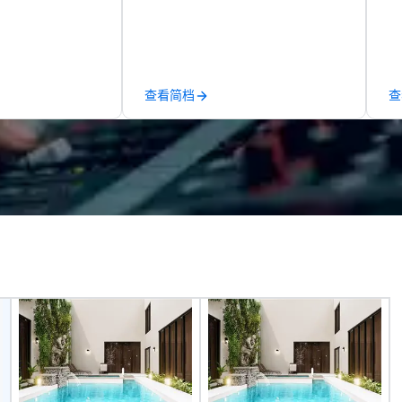
 learning
across North America, our 80+
re
tion workshops,
solutions are available anywhere,
te
ives, and behind-
anytime, for any sized group.
cl
 culture
ex
isiting
pa
查看简档
查
ntive groups, and
Pr
es. Whether your
di
nk like a Silicon
un
xplore the
the world's
 companies, or
 practical
ook, SVEA
ming that is
tantive, and
 the Valley. Ideal
200. Fully
industry,
ectives.