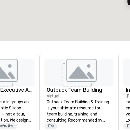
7
220
会议空间总量
:
最大的房间
:
12,000 平方英尺
4,100 平方英尺
选择场地
Silicon Valley Executive Academy
Outback Team Building
I
Virtual
多
orate groups an
Outback Team Building & Training
In
ntic Silicon
is your ultimate resource for
en
 — not a tour,
team building, training, and
ve
tion. We design
consulting. Recommended by
Lo
ustom executive
over 30,000+ corporate groups
sp
物流/装饰
行动
行