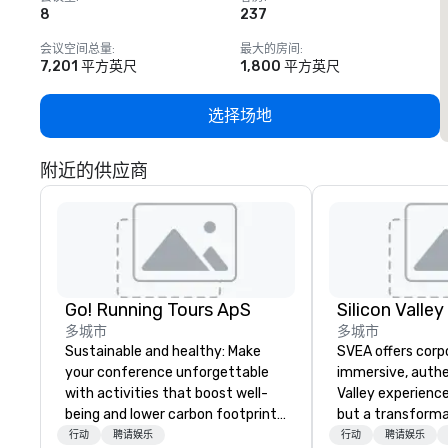
8
237
1
会议空间总量
:
最大的房间
:
7,201 平方英尺
1,800 平方英尺
选择场地
附近的供应商
Go! Running Tours ApS
多城市
多城市
Sustainable and healthy: Make
SVEA offers corp
your conference unforgettable
immersive, authe
with activities that boost well-
Valley experience
being and lower carbon footprints.
but a transforma
Explore the world on the run with
and facilitate c
行动
聘请娱乐
行动
聘请娱乐