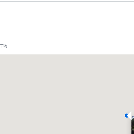
车场
Promote your venue
豪华酒店
会议室
:
客房
: