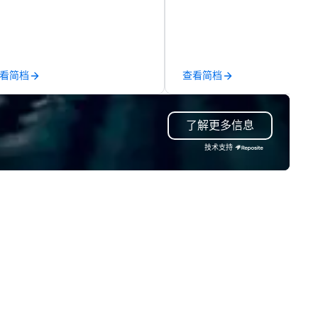
lationship sales. Our friendly
performers. We also do trade
am is here to help you and your
shows & private events as wel
ients deliver exceptional
periences. Indigo is not a third
rty; we work on behalf of the
看简档
查看简档
oducers to provide best rates, a
rect line of communication, and
paralleled customer service.
了解更多信息
技术支持