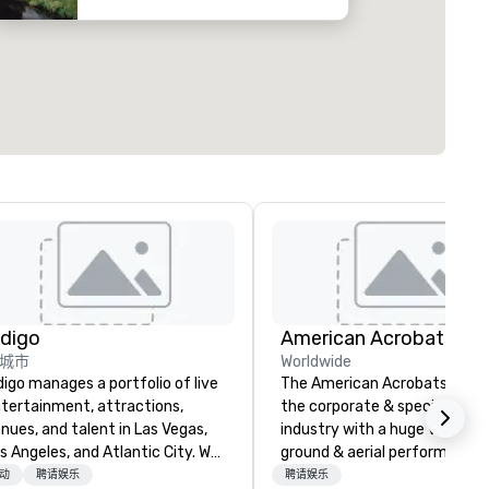
ndigo
城市
Worldwide
digo manages a portfolio of live
The American Acrobats provi
tertainment, attractions,
the corporate & special even
nues, and talent in Las Vegas,
industry with a huge variety 
s Angeles, and Atlantic City. We
ground & aerial performance
ecialize in business to business
using elite professional
动
聘请娱乐
聘请娱乐