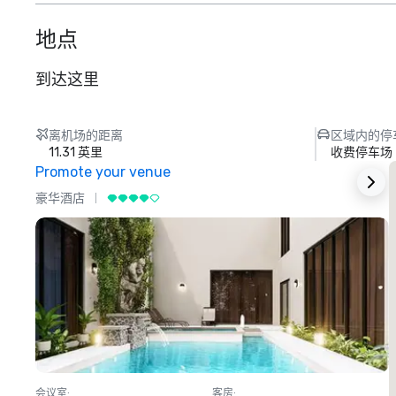
地点
到达这里
离机场的距离
区域内的停
11.31 英里
收费停车场
Promote your venue
豪华酒店
会议室
:
客房
: