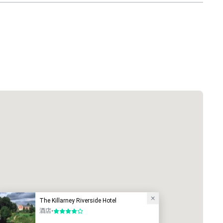
The Killarney Riverside Hotel
酒店
•
4/5