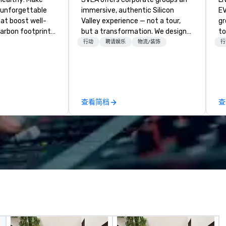
 unforgettable
immersive, authentic Silicon
EVENTS!
hat boost well-
Valley experience — not a tour,
gr
arbon footprints.
but a transformation. We design
to
 on the run with
and facilitate custom executive
ma
行动
聘请娱乐
物流/装饰
行
ing guides.
innovation tours, learning
yo
sessions, innovation workshops,
wa
leadership intensives, and behind-
vi
the-scenes tech culture
en
experiences for visiting
un
查看简档
查
delegations, incentive groups, and
cho
corporate offsites. Whether your
co
group wants to think like a Silicon
te
Valley founder, explore the
Sp
mindsets driving the world's
cr
fastest-growing companies, or
ev
walk away with a practical
(C
innovation playbook, SVEA
qu
delivers programming that is
co
memorable, substantive, and
ev
uniquely rooted in the Valley. Ideal
at
for groups of 10–200. Fully
be