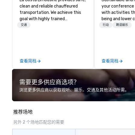
clean and reliable chauffeured
your conference
transportation. We achieve this
with activities t
goal with highly trained
being and lower c
chauffeurs, the newest vehicles
Explore the world
交通
行动
聘请娱乐
available and a commitment to
expert local runn
Five Star service. The difference
between La Costa Limousine and
other companies can be explained
using one word – quality. From our
查看简档
查看简档
perfectly maintained fleet of late
model luxury vehicles to the
highly experienced and
需要更多供应商选项？
professional team of chauffeurs
and support staff; you will know
浏览更多供应商以获取视听、娱乐、交通及其他活动所需。
quality when you travel with La
Costa Limousine.
推荐场地
另外 2 个场地匹配您的需要