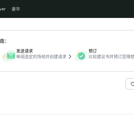
ver
豪华
指南：
发送请求
预订
审阅选定的场地并创建请求
比较建议书并预订您理