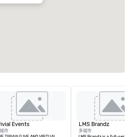
rivial Events
LMS Brandz
城市
多城市
VE TRIVIA! (LIVE AND VIRTUAL
LMS Brandz is a full-service