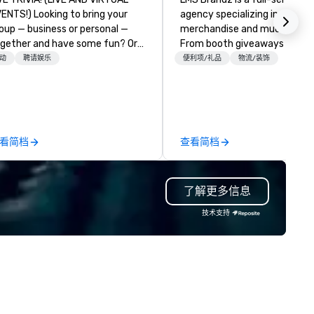
) Looking to bring your
agency specializing in trade 
oup — business or personal —
merchandise and much more.
gether and have some fun? Or
From booth giveaways and
ybe there’s a special occasion
branded apparel to executive
动
聘请娱乐
便利项/礼品
物流/装饰
u’d like to celebrate in a unique
gifting, displays, banners, sig
y? Trivial Events offers live and
fulfillment, logistics, shipping,
rtual trivia contests that
along with e-commerce solut
gage everyone and create a
we handle it all. While there are
ique, shared experience! Why
many promotional companies
看简档
查看简档
ose Trivial Events? • Our trivia
choose from, our 20+ years o
ntent specifically encourages
industry experience and
amwork and interactions. •.
commitment to exceptional
了解更多信息
ecial video questions and other
customer service set us apar
eative elements elevate our
deliver smart, reliable solutio
技术支持
ents beyond typical “pub trivia.”
designed to make the end-us
heck out the promo videos for
experience seamless from st
ick snippets!) • Customized
to finish. We are also a certified
ntent creates a memorable
WOSB.
ent experience for all
tendees. • You do not have to
 a “trivia person” to have lots of