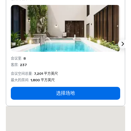
会议室
:
8
会议室
客房
:
237
客房
:
会议空间总量
:
7,201 平方英尺
会议空
最大的房间
:
1,800 平方英尺
最大的
选择场地