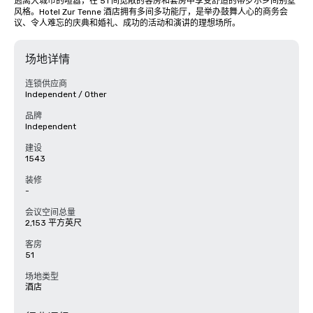
逃离大城市的喧嚣，在 51 间宽敞的客房和套房中享受舒适的蒂罗尔乡间别墅
风格。Hotel Zur Tenne 酒店拥有多间多功能厅，是举办鼓舞人心的商务会
议、令人难忘的庆典和婚礼、成功的活动和演讲的理想场所。
场地详情
连锁供应商
Independent / Other
品牌
Independent
建设
1543
装修
-
会议空间总量
2,153 平方英尺
客房
51
场地类型
酒店