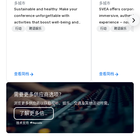
多城市
多城市
Sustainable and healthy: Make your
SVEA offers corporate
conference unforgettable with
immersive, authentic S
activities that boost well-being and
experience — not a tour
lower carbon footprints. Explore the
transformation. We de
行动
聘请娱乐
行动
聘请娱乐
物流
world on the run with expert local
facilitate custom exec
running guides.
tours, learning session
workshops, leadership
behind-the-scenes tec
experiences for visiti
incentive groups, and
查看简档
查看简档
offsites. Whether your
think like a Silicon Val
explore the mindsets d
需要更多供应商选项？
world's fastest-growi
or walk away with a pr
浏览更多供应商以获取视听、娱乐、交通及其他活动所需。
innovation playbook, S
了解更多信息
programming that is 
substantive, and uniqu
技术支持
the Valley. Ideal for g
Fully customizable by 