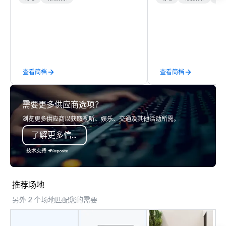
world on the run with expert local
facilitate custom exec
running guides.
tours, learning session
workshops, leadership
behind-the-scenes tec
experiences for visiti
incentive groups, and
查看简档
查看简档
offsites. Whether your
think like a Silicon Val
explore the mindsets d
需要更多供应商选项？
world's fastest-growi
or walk away with a pr
浏览更多供应商以获取视听、娱乐、交通及其他活动所需。
innovation playbook, S
了解更多信息
programming that is 
substantive, and uniqu
技术支持
the Valley. Ideal for g
Fully customizable by 
seniority, and objectiv
推荐场地
另外 2 个场地匹配您的需要