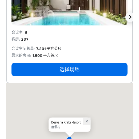
会议室
:
8
会议室
客房
:
237
客房
:
会议空间总量
:
7,201 平方英尺
会议空
最大的房间
:
1,800 平方英尺
最大的
选择场地
Deevana Krabi Resort
度假村