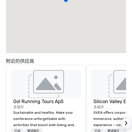
附近的供应商
Go! Running Tours ApS
多城市
多城市
Sustainable and healthy: Make your
SVEA offers corporate
conference unforgettable with
immersive, authentic S
activities that boost well-being and
experience — not a tour
lower carbon footprints. Explore the
transformation. We de
行动
聘请娱乐
行动
聘请娱乐
物流