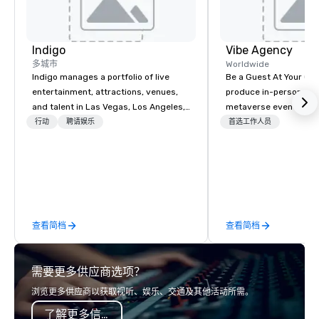
Indigo
Vibe Agency
多城市
Worldwide
Indigo manages a portfolio of live
Be a Guest At Your Ow
entertainment, attractions, venues,
produce in-person, virt
and talent in Las Vegas, Los Angeles,
metaverse events. VIBE - CREATIVE
and Atlantic City. We specialize in
THINKERS. STRATEGIC
行动
聘请娱乐
首选工作人员
business to business relationship
Companies that will th
sales. Our friendly team is here to help
companies that have a
you and your clients deliver
connection with their
exceptional experiences. Indigo is not
customers; as a forwa
a third party; we work on behalf of the
agency, we help corpo
Producers to provide best rates, a
successful events, whe
查看简档
查看简档
direct line of communication, and
hybrid or In-person so
unparalleled customer service.
drive revenue, increas
build brand recognitio
需要更多供应商选项？
their teams. Here is a
of our latest virtual event
浏览更多供应商以获取视听、娱乐、交通及其他活动所需。
forward-thinking full 
了解更多信息
service agency that tr