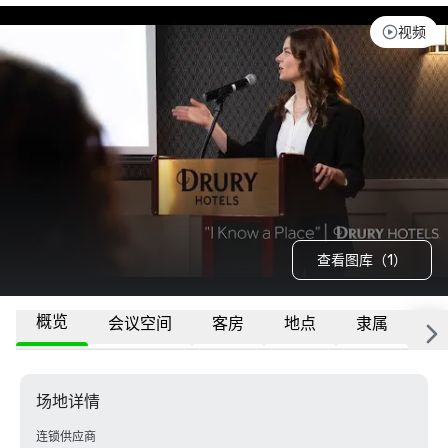
视频
查看图库（1）
概览
会议空间
客房
地点
隶属
更
场地详情
连锁供应商