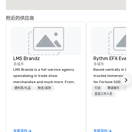
附近的供应商
LMS Brandz
多城市
多城市
LMS Brandz is a full-service agency
Based centrally in Den
specializing in trade show
trusted immersive pro
merchandise and much more. From
for Fortune 500 compa
booth giveaways and branded apparel
2012. We deliver stunning premium AV
便利项/礼品
物流/装饰
行动
聘请娱乐
物流
to executive gifting, displays,
and in-house custom 
首选工作人员
banners, signage, fulfillment,
fabrication nationwide
logistics, shipping, along with e-
feels seamless, looks 
commerce solutions we handle it all.
saves you money thro
While there are many promotional
bundling and single-po
companies to choose from, our 20+
coordination. Clients keep coming
查看简档
查看简档
years of industry experience and
back because we make