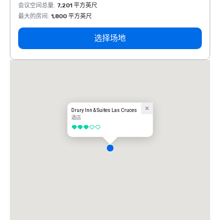
会议空间总量
:
7,201 平方英尺
会议空
最大的房间
:
1,800 平方英尺
最大的
选择场地
Drury Inn & Suites Las Cruces
酒店
3/5