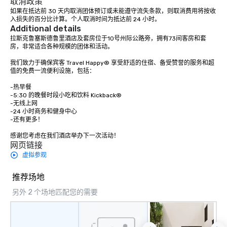
取消政策
如果在抵达前 30 天内取消团体预订或未能遵守流失条款，则取消费用将按收
入损失的百分比计算。个人取消时间为抵达前 24 小时。
Additional details
拉斯克鲁塞斯德鲁里酒店及套房位于10号州际公路旁，拥有73间客房和套
房，非常适合各种规模的团体和活动。

我们致力于确保宾客 Travel Happy® 享受舒适的住宿、备受赞誉的服务和超
值的免费一流便利设施，包括： 

-热早餐

-5:30 的晚餐时段小吃和饮料 Kickback®

-无线上网 

-24 小时商务和健身中心

-还有更多！ 

感谢您考虑在我们酒店举办下一次活动！
网页链接
虚拟参观
推荐场地
另外 2 个场地匹配您的需要