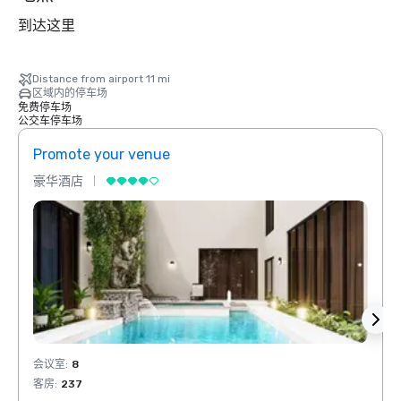
到达这里
Distance from airport 11 mi
区域内的停车场
免费停车场
公交车停车场
Promote your venue
Prom
豪华酒店
豪华
会议室
:
8
会议室
客房
:
237
客房
: