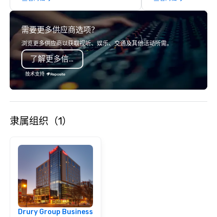
commitment to exceptional customer
effortless, making pla
service set us apart. We deliver
brilliant with stunning
需要更多供应商选项？
smart, reliable solutions designed to
leadership loves.
make the end-user experience
浏览更多供应商以获取视听、娱乐、交通及其他活动所需。
seamless from start to finish. We are
了解更多信息
also a certified WOSB.
技术支持
隶属组织（1）
Drury Group Business