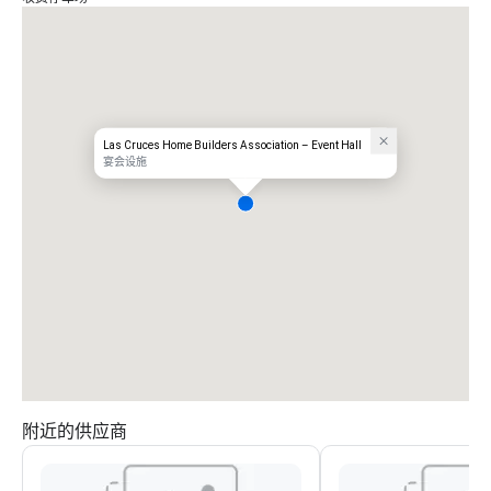
Las Cruces Home Builders Association – Event Hall
宴会设施
附近的供应商