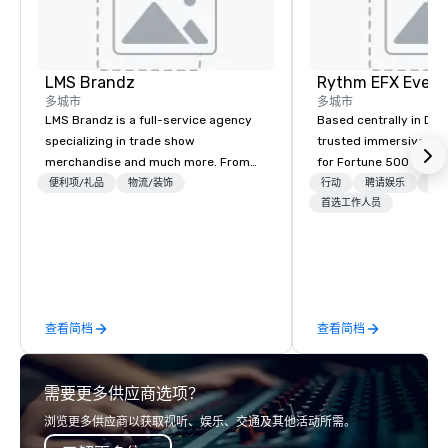
LMS Brandz
多城市
多城市
LMS Brandz is a full-service agency
Based centrally in Den
specializing in trade show
trusted immersive pro
merchandise and much more. From
for Fortune 500 compa
booth giveaways and branded apparel
2012. We deliver stunning premium AV
便利项/礼品
物流/装饰
行动
聘请娱乐
物流
to executive gifting, displays,
and in-house custom 
首选工作人员
banners, signage, fulfillment,
fabrication nationwide
logistics, shipping, along with e-
feels seamless, looks 
commerce solutions we handle it all.
saves you money thro
While there are many promotional
bundling and single-po
companies to choose from, our 20+
coordination. Clients keep coming
查看简档
查看简档
years of industry experience and
back because we make
commitment to exceptional customer
effortless, making pla
service set us apart. We deliver
brilliant with stunning
需要更多供应商选项？
smart, reliable solutions designed to
leadership loves.
make the end-user experience
浏览更多供应商以获取视听、娱乐、交通及其他活动所需。
seamless from start to finish. We are