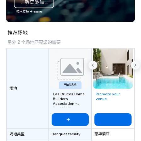
了解更多信息
also a certified WOSB.
技术支持
推荐场地
另外 2 个场地匹配您的需要
当前场地
场地
Las Cruces Home
Promote your
Builders
venue
Association –
Event Hall
场地类型
Banquet facility
豪华酒店