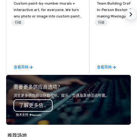
Custom paint-by-number murals +
Team Building Craft Co
interactive art, for everyone. We turn
In-Person Boston. Our Cocktail-
any photo or image into custom paint-
making Mixology class 
by-number kits of any size for your
complete turnkey solut
行动
行动
next corporate event, community
next group event or b
gathering, team building activity,
experience. We have an exceptional
conference, trade show booth,
event space with an a
wedding, or any kind of party! Our
perfect for social gatherings
mission is to create high quality,
options are available.
hands-on, collaborative art projects
查看简档
查看简档
that are accessible to everyone. Some
of our corporate clients include TED,
NFL, Formula 1, Toyota, Johnson &
需要更多供应商选项？
Johnson, Comcast, Adidas,
Lululemon, Hilton, Four Seasons,
浏览更多供应商以获取视听、娱乐、交通及其他活动所需。
Amazon, Coca Cola, IKEA, Cirque Du
了解更多信息
Soleil + more! We're an ongoing
partner with IMEX, Cvent, IBTM,
技术支持
Catersource + The Special Event,
BizBash + more!
推荐场地