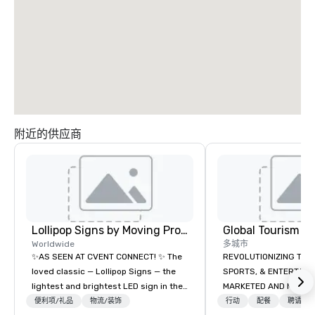
附近的供应商
Lollipop Signs by Moving Products
Worldwide
多城市
✨AS SEEN AT CVENT CONNECT! ✨ The
REVOLUTIONIZING THE WAY TOURISM,
loved classic — Lollipop Signs — the
SPORTS, & ENTERTAINMENT ARE
lightest and brightest LED sign in the
MARKETED AND MONETIZED. One stop
world • Open Seats in Dark
shop for all of your spo
便利项/礼品
物流/装饰
行动
配餐
聘请娱