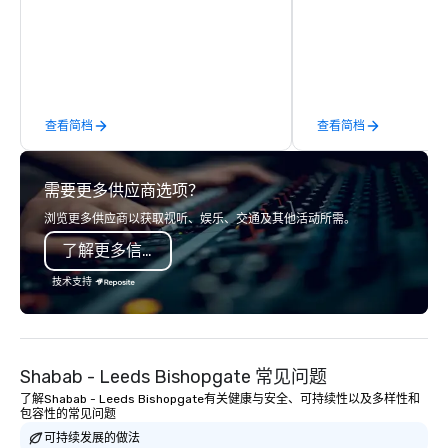
Auditoriums • Brand Recognition • VIP
the United States. NFL
Seating • Direct Guests & Manage
MLS, Formula1, etc.
Traffic Flow • Brighten up your event
with Lollipop Signs! Complimentary
catalogue with your branding –
Connect with us today for more
查看简档
查看简档
information, or send us your logo and
we will create an interactive
presentation highlighting your brand.
需要更多供应商选项？
浏览更多供应商以获取视听、娱乐、交通及其他活动所需。
了解更多信息
技术支持
Shabab - Leeds Bishopgate 常见问题
了解Shabab - Leeds Bishopgate有关健康与安全、可持续性以及多样性和
包容性的常见问题
可持续发展的做法