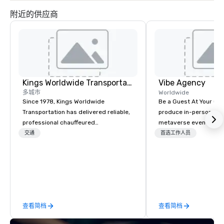
附近的供应商
Kings Worldwide Transportation
Vibe Agency
多城市
Worldwide
Since 1978, Kings Worldwide
Be a Guest At Your Ow
Transportation has delivered reliable,
produce in-person, virt
professional chauffeured
metaverse events. VIBE - CREATIVE
transportation solutions for corporate
THINKERS. STRATEGIC
交通
首选工作人员
travelers and meetings and events
Companies that will th
worldwide. Headquartered in
companies that have a
Oklahoma City, OK we provide
connection with their
seamless service throughout more
customers; as a forwa
than 500 cities across the globe
agency, we help corpo
through our vetted international
successful events, whe
查看简档
查看简档
partner network. We are committed to
hybrid or In-person so
delivering high-quality ground
drive revenue, increas