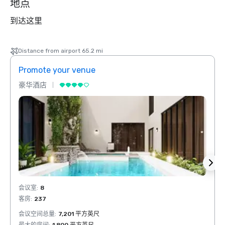
地点
到达这里
Distance from airport 65.2 mi
Promote your venue
Prom
豪华酒店
豪华
会议室
:
8
会议室
客房
:
237
客房
:
会议空间总量
:
7,201 平方英尺
会议空