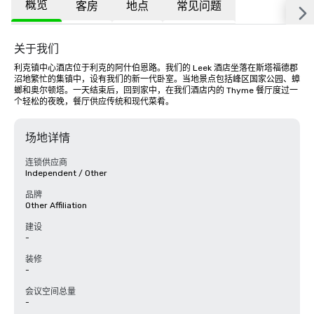
概览
客房
地点
常见问题
关于我们
利克镇中心酒店位于利克的阿什伯恩路。我们的 Leek 酒店坐落在斯塔福德郡
沼地繁忙的集镇中，设有我们的新一代卧室。当地景点包括峰区国家公园、蟑
螂和奥尔顿塔。一天结束后，回到家中，在我们酒店内的 Thyme 餐厅度过一
个轻松的夜晚，餐厅供应传统和现代菜肴。
场地详情
连锁供应商
Independent / Other
品牌
Other Affiliation
建设
-
装修
-
会议空间总量
-