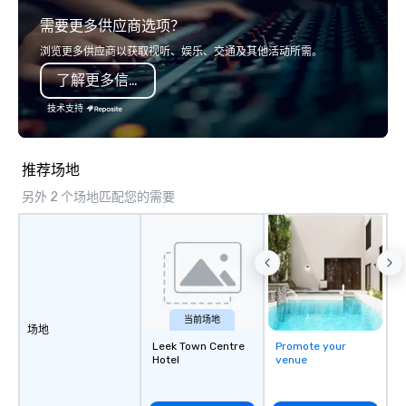
transportation that meets the
build brand recognitio
需要更多供应商选项？
standards of today’s corporate travel
their teams. Here is a
and meetings programs—prioritizing
of our latest virtual event
浏览更多供应商以获取视听、娱乐、交通及其他活动所需。
safety, punctuality, consistency, and
forward-thinking full 
了解更多信息
service excellence. Our experienced
service agency that tr
team and attention to detail ensure a
understands branding
技术支持
dependable, polished experience for
corporate world, we a
every trip, earning the long-term trust
clients first. Today, w
of corporate clients, travel managers,
ever committed to deli
推荐场地
and meeting planners alike.
lasting brand experien
另外 2 个场地匹配您的需要
results. And we do so 
VIBE of your business t
当前场地
场地
Leek Town Centre
Promote your
Hotel
venue