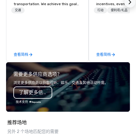
transportation. We achieve this goal
incentives, events, co
with highly trained chauffeurs, the
meetings, product lau
交通
行动
便利项/礼品
newest vehicles available and a
luxury travel experienc
commitment to Five Star service. The
Clients. Based in Italy,
difference between La Costa
discover more about u
Limousine and other companies can
our Company Profile at
be explained using one word – quality.
contact us for any fur
From our perfectly maintained fleet of
or collaboration opport
查看简档
查看简档
late model luxury vehicles to the
highly experienced and professional
team of chauffeurs and support staff;
需要更多供应商选项？
you will know quality when you travel
with La Costa Limousine.
浏览更多供应商以获取视听、娱乐、交通及其他活动所需。
了解更多信息
技术支持
推荐场地
另外 2 个场地匹配您的需要