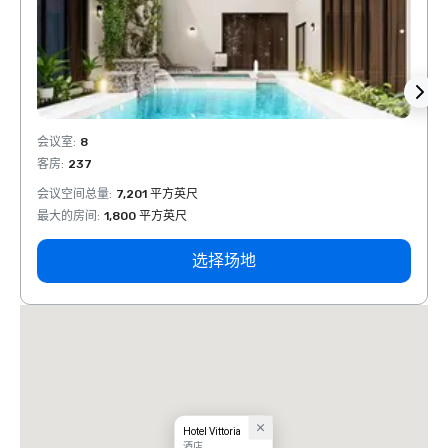
会议室
:
8
会议室
客房
:
237
客房
:
会议空间总量
:
7,201 平方英尺
会议空
最大的房间
:
1,800 平方英尺
最大的
选择场地
Hotel Vittoria
酒店