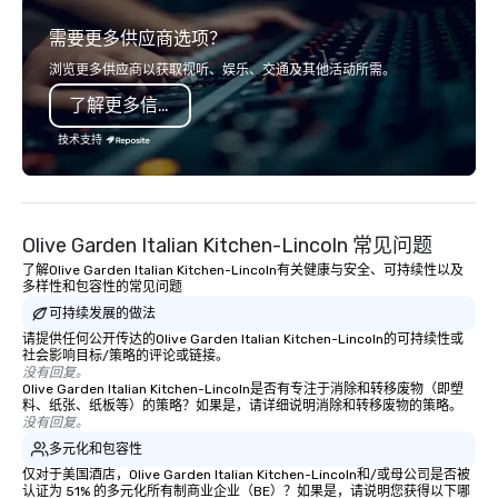
service set us apart. We deliver
需要更多供应商选项？
smart, reliable solutions designed to
make the end-user experience
浏览更多供应商以获取视听、娱乐、交通及其他活动所需。
seamless from start to finish. We are
了解更多信息
also a certified WOSB.
技术支持
Olive Garden Italian Kitchen-Lincoln 常见问题
了解Olive Garden Italian Kitchen-Lincoln有关健康与安全、可持续性以及
多样性和包容性的常见问题
可持续发展的做法
请提供任何公开传达的Olive Garden Italian Kitchen-Lincoln的可持续性或
社会影响目标/策略的评论或链接。
没有回复。
Olive Garden Italian Kitchen-Lincoln是否有专注于消除和转移废物（即塑
料、纸张、纸板等）的策略？如果是，请详细说明消除和转移废物的策略。
没有回复。
多元化和包容性
仅对于美国酒店，Olive Garden Italian Kitchen-Lincoln和/或母公司是否被
认证为 51% 的多元化所有制商业企业（BE）？如果是，请说明您获得以下哪