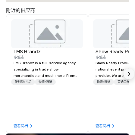
附近的供应商
LMS Brandz
Show Ready Prod
多城市
多城市
LMS Brandz is a full-service agency
Show Ready Production
specializing in trade show
national event product
merchandise and much more. From
provider. We are your 
booth giveaways and branded apparel
production partner fro
便利项/礼品
物流/装饰
物流/装饰
首选工作人
to executive gifting, displays,
finish. Our team is ded
banners, signage, fulfillment,
making sure we begin w
logistics, shipping, along with e-
and leave you and you
commerce solutions we handle it all.
inspired by the experi
While there are many promotional
companies to choose from, our 20+
查看简档
查看简档
years of industry experience and
commitment to exceptional customer