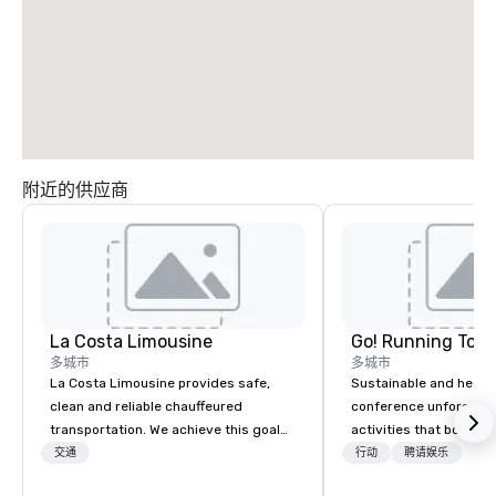
附近的供应商
La Costa Limousine
Go! Running Tour
多城市
多城市
La Costa Limousine provides safe,
Sustainable and healt
clean and reliable chauffeured
conference unforgetta
transportation. We achieve this goal
activities that boost 
with highly trained chauffeurs, the
lower carbon footprint
交通
行动
聘请娱乐
newest vehicles available and a
world on the run with e