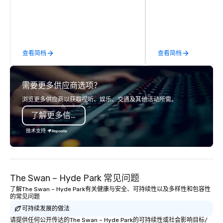
commitment to Five Star service. The
running guides.
difference between La Costa
Limousine and other companies can
be explained using one word – quality.
From our perfectly maintained fleet of
查看简档
查看简档
late model luxury vehicles to the
highly experienced and professional
team of chauffeurs and support staff;
需要更多供应商选项？
you will know quality when you travel
with La Costa Limousine.
浏览更多供应商以获取视听、娱乐、交通及其他活动所需。
了解更多信息
技术支持
The Swan – Hyde Park 常见问题
了解The Swan – Hyde Park有关健康与安全、可持续性以及多样性和包容性
的常见问题
可持续发展的做法
请提供任何公开传达的The Swan – Hyde Park的可持续性或社会影响目标/