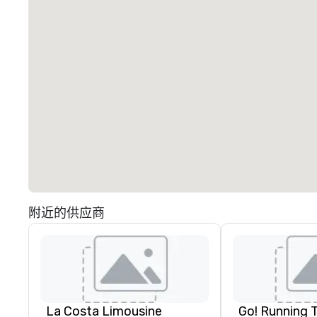
附近的供应商
La Costa Limousine
Go! Running 