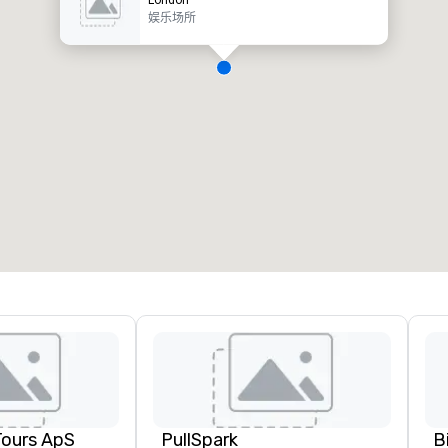
娱乐场所
Tours ApS
PullSpark
B