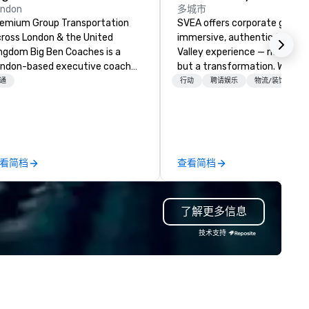
ondon
多城市
emium Group Transportation
SVEA offers corporate groups
ross London & the United
immersive, authentic Silicon
 Big Ben Coaches is a
Valley experience — not a tour
ndon-based executive coach
but a transformation. We des
erator specialising in reliable,
and facilitate custom execu
通
行动
聘请娱乐
物流/装饰
gh-quality group transportation
innovation tours, learning
r leisure, educational, corporate
sessions, innovation worksho
d MICE travel. Known for our
leadership intensives, and be
ofessionalism, punctuality, and
the-scenes tech culture
odern Mercedes-Benz
experiences for visiting
看简档
查看简档
ecutive fleet, we provide
delegations, incentive groups
amless transport solutions for
corporate offsites. Whether 
anners delivering programmes in
group wants to think like a Sil
了解更多信息
ndon and throughout the UK.
Valley founder, explore the
 operate a fleet of 49–53
mindsets driving the world's
技术支持
ater executive coaches, all Euro
fastest-growing companies, 
/ ULEZ compliant, featuring air-
walk away with a practical
nditioning, reclining seats, PA
innovation playbook, SVEA
stem and USB charging, ideal
delivers programming that is
r group tours, airport transfers,
memorable, substantive, and