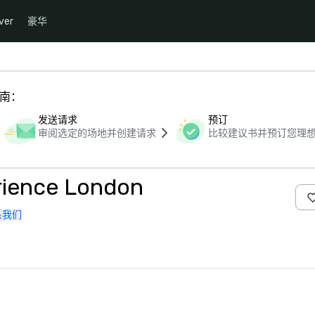
ver
豪华
指南：
发送请求
预订
审阅选定的场地并创建请求
比较建议书并预订您理
rience London
系我们