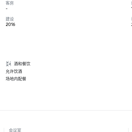
客房
-
建设
2016
酒和餐饮
允许饮酒
场地内配餐
会议室