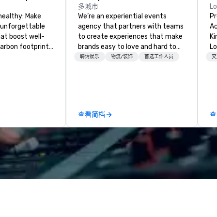
多城市
L
healthy: Make
We’re an experiential events
Pr
 unforgettable
agency that partners with teams
Ac
hat boost well-
to create experiences that make
Kingdom
arbon footprints.
brands easy to love and hard to
Lo
 on the run with
forget. Most companies already
op
聘请娱乐
物流/装饰
首选工作人员
交
ing guides.
know what makes them easy to
hi
love; we help teams design
fo
moments that truly stick backed
an
by our trademarked neuroscience
pr
tool, Nistinct.
m
查看简档
查
ex
se
pl
Lo
We
se
6 
co
sy
fo