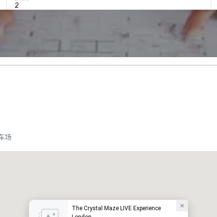
2
车场
The Crystal Maze LIVE Experience
London