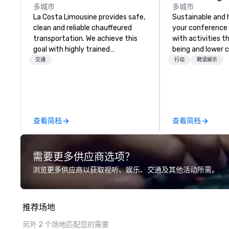
多城市
多城市
La Costa Limousine provides safe,
Sustainable and 
clean and reliable chauffeured
your conference
transportation. We achieve this
with activities t
goal with highly trained
being and lower c
chauffeurs, the newest vehicles
Explore the world
交通
行动
聘请娱乐
available and a commitment to
expert local runn
Five Star service. The difference
between La Costa Limousine and
other companies can be explained
using one word – quality. From our
查看简档
查看简档
perfectly maintained fleet of late
model luxury vehicles to the
highly experienced and
需要更多供应商选项？
professional team of chauffeurs
and support staff; you will know
浏览更多供应商以获取视听、娱乐、交通及其他活动所需。
quality when you travel with La
Costa Limousine.
推荐场地
另外 2 个场地匹配您的需要