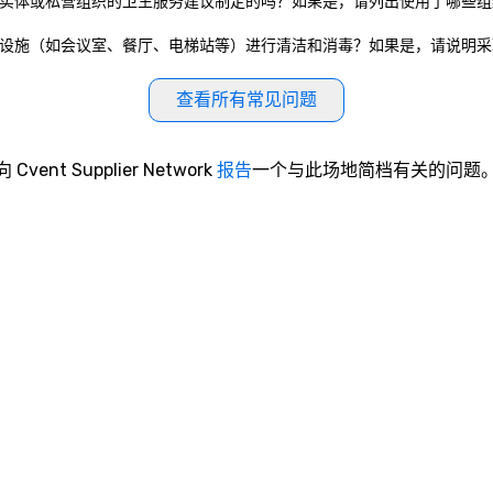
on的做法是根据公共政府实体或私营组织的卫生服务建议制定的吗？如果是，请列出使用
on是否对公共区域和公共设施（如会议室、餐厅、电梯站等）进行清洁和消毒？如果是，请
查看所有常见问题
向 Cvent Supplier Network
报告
一个与此场地简档有关的问题