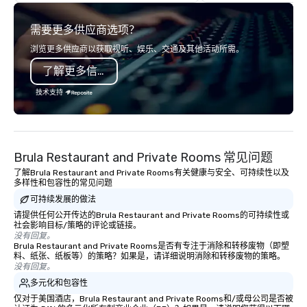
highly experienced and professional
team of chauffeurs and support staff;
需要更多供应商选项？
you will know quality when you travel
with La Costa Limousine.
浏览更多供应商以获取视听、娱乐、交通及其他活动所需。
了解更多信息
技术支持
Brula Restaurant and Private Rooms 常见问题
了解Brula Restaurant and Private Rooms有关健康与安全、可持续性以及
多样性和包容性的常见问题
可持续发展的做法
请提供任何公开传达的Brula Restaurant and Private Rooms的可持续性或
社会影响目标/策略的评论或链接。
没有回复。
Brula Restaurant and Private Rooms是否有专注于消除和转移废物（即塑
料、纸张、纸板等）的策略？如果是，请详细说明消除和转移废物的策略。
没有回复。
多元化和包容性
仅对于美国酒店，Brula Restaurant and Private Rooms和/或母公司是否被