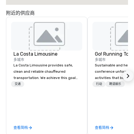
附近的供应商
La Costa Limousine
Go! Running Tour
多城市
多城市
La Costa Limousine provides safe,
Sustainable and healt
clean and reliable chauffeured
conference unforgetta
transportation. We achieve this goal
activities that boost 
with highly trained chauffeurs, the
lower carbon footprint
交通
行动
聘请娱乐
newest vehicles available and a
world on the run with e
commitment to Five Star service. The
running guides.
difference between La Costa
Limousine and other companies can
be explained using one word – quality.
From our perfectly maintained fleet of
查看简档
查看简档
late model luxury vehicles to the