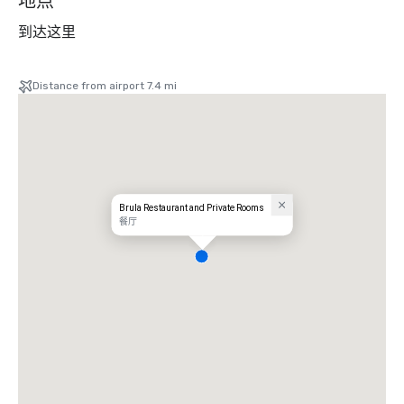
地点
到达这里
Distance from airport 7.4 mi
Brula Restaurant and Private Rooms
餐厅